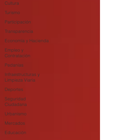
Cultura
Turismo
Participación
Transparencia
Economía y Hacienda
Empleo y
Contratación
Pedanías
Infraestructuras y
Limpieza Viaria
Deportes
Seguridad
Ciudadana
Urbanismo
Mercados
Educación