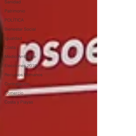
Sanidad
Patrimonio
POLÍTICA
Bienestar Social
Igualdad
Costa
Medio Ambiente
Elecciones 2019
Recursos Humanos
Contratación
Comercio
Costa y Playas