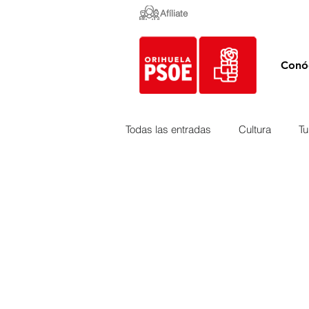
Afíliate
Conó
Todas las entradas
Cultura
Tu
Empleo y Contratación
Peda
Urbanismo
Mercados
Costa
Medio Ambiente