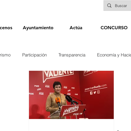
cenos
Ayuntamiento
Actúa
CONCURSO
rismo
Participación
Transparencia
Economía y Haci
nías
Infraestructuras y Limpieza Viaria
Deportes
Seg
Educación
Sanidad
Patrimonio
POLÍTICA
Biene
Elecciones 2019
Recursos Humanos
Contratación