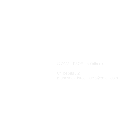
Costa y Playas
© 2023 - PSOE de Orihuela.
C/Hospital, 2
gruposocialistaorihuela@gmail.com