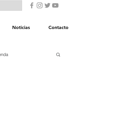
Noticias
Contacto
enda
uridad Ciudadana
star Social
Igualdad
Comercio