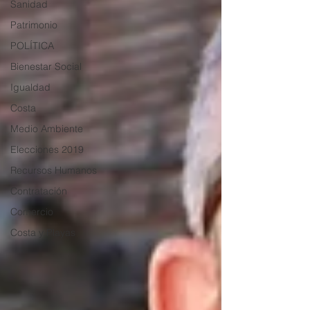
Sanidad
Patrimonio
POLÍTICA
Bienestar Social
Igualdad
Costa
Medio Ambiente
Elecciones 2019
Recursos Humanos
Contratación
Comercio
Costa y Playas