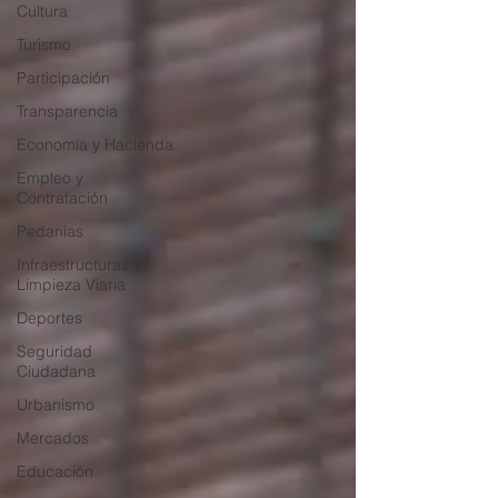
Cultura
Turismo
Participación
Transparencia
Economía y Hacienda
Empleo y
Contratación
Pedanías
Infraestructuras y
Limpieza Viaria
Deportes
Seguridad
Ciudadana
Urbanismo
Mercados
Educación