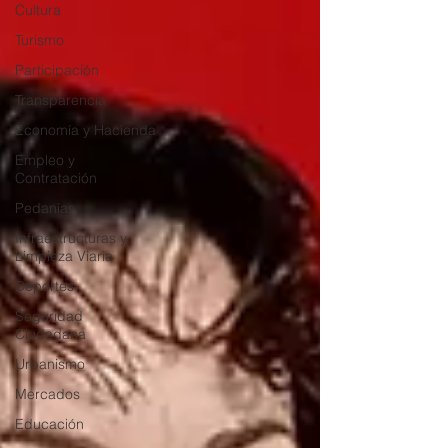
Cultura
Turismo
Participación
Transparencia
Economía y Hacienda
Empleo y
Contratación
Pedanías
Infraestructuras y
Limpieza Viaria
Deportes
Seguridad
Ciudadana
Urbanismo
Mercados
Educación