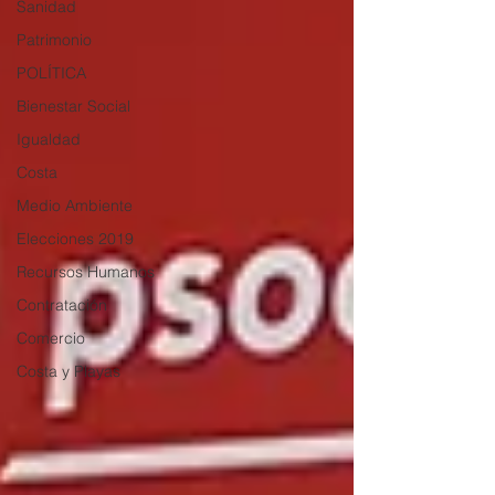
Sanidad
Patrimonio
POLÍTICA
Bienestar Social
Igualdad
Costa
Medio Ambiente
Elecciones 2019
Recursos Humanos
Contratación
Comercio
Costa y Playas