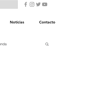
Noticias
Contacto
enda
uridad Ciudadana
star Social
Igualdad
Comercio