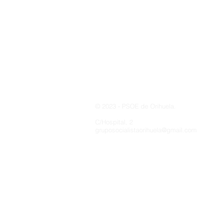
Costa y Playas
© 2023 - PSOE de Orihuela.
C/Hospital, 2
gruposocialistaorihuela@gmail.com