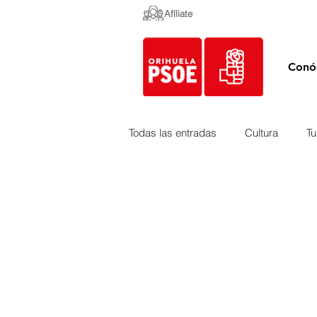
Afíliate
Conó
Todas las entradas
Cultura
Tu
Empleo y Contratación
Peda
Urbanismo
Mercados
Costa
Medio Ambiente