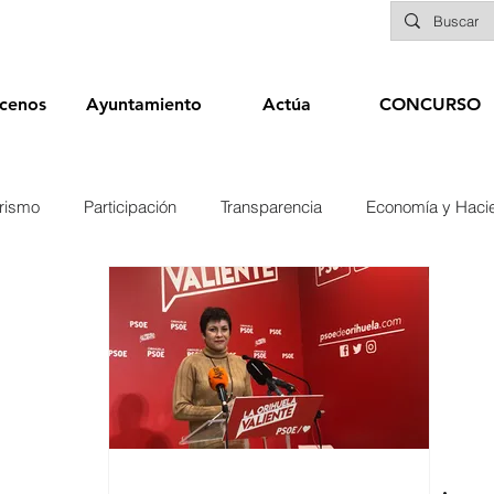
cenos
Ayuntamiento
Actúa
CONCURSO
rismo
Participación
Transparencia
Economía y Haci
nías
Infraestructuras y Limpieza Viaria
Deportes
Seg
Educación
Sanidad
Patrimonio
POLÍTICA
Biene
Elecciones 2019
Recursos Humanos
Contratación