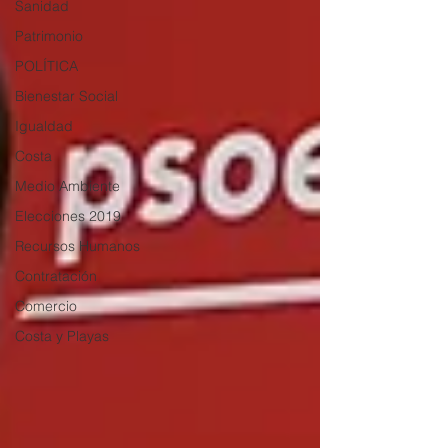
Sanidad
Patrimonio
POLÍTICA
Bienestar Social
Igualdad
Costa
Medio Ambiente
Elecciones 2019
Recursos Humanos
Contratación
Comercio
Costa y Playas