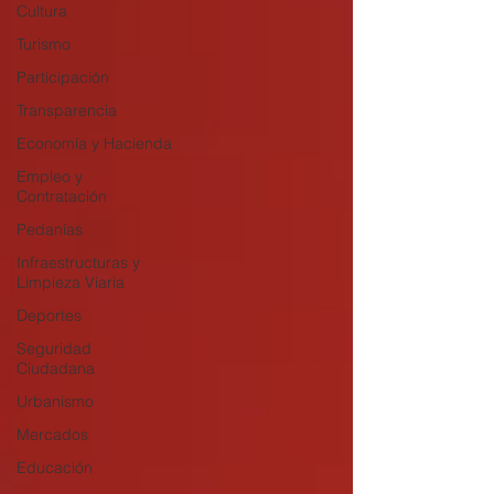
Cultura
Turismo
Participación
Transparencia
Economía y Hacienda
Empleo y
Contratación
Pedanías
Infraestructuras y
Limpieza Viaria
Deportes
Seguridad
Ciudadana
Urbanismo
Mercados
Educación