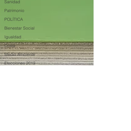
Sanidad
Patrimonio
POLÍTICA
Bienestar Social
Igualdad
Costa
Medio Ambiente
Elecciones 2019
Recursos Humanos
Contratación
Comercio
Costa y Playas