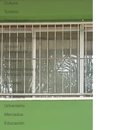
Cultura
Turismo
Participación
Transparencia
Economía y Hacienda
Empleo y
Contratación
Pedanías
Infraestructuras y
Limpieza Viaria
Deportes
Seguridad
Ciudadana
Urbanismo
Mercados
Educación