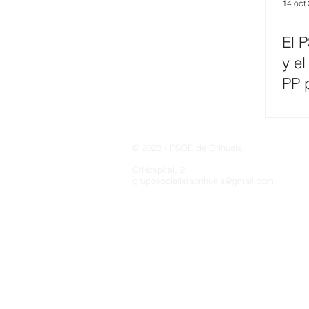
14 oct
El 
Costa y Playas
y el
PP 
4,7
© 2023 - PSOE de Orihuela.
C/Hospital, 2
gruposocialistaorihuela@gmail.com