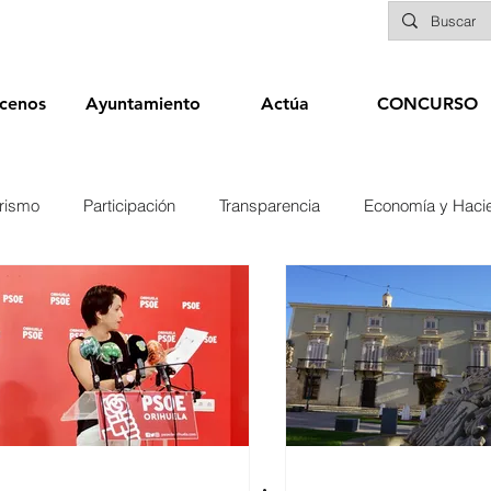
cenos
Ayuntamiento
Actúa
CONCURSO
rismo
Participación
Transparencia
Economía y Haci
nías
Infraestructuras y Limpieza Viaria
Deportes
Seg
Educación
Sanidad
Patrimonio
POLÍTICA
Biene
Elecciones 2019
Recursos Humanos
Contratación