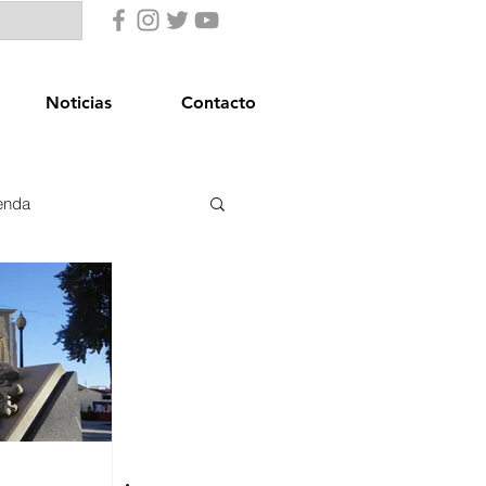
Noticias
Contacto
enda
uridad Ciudadana
star Social
Igualdad
Comercio