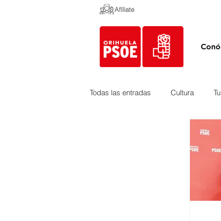
Afíliate
Conó
Todas las entradas
Cultura
Tu
Empleo y Contratación
Peda
Urbanismo
Mercados
Costa
Medio Ambiente