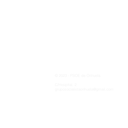
© 2023 - PSOE de Orihuela.
C/Hospital, 2
gruposocialistaorihuela@gmail.com