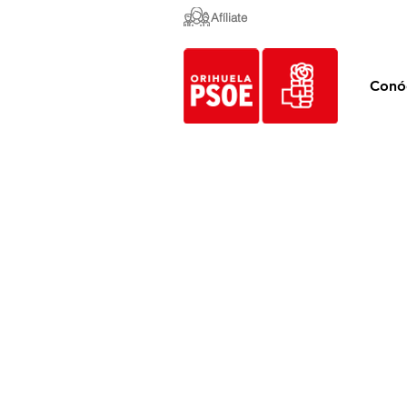
Afíliate
Conó