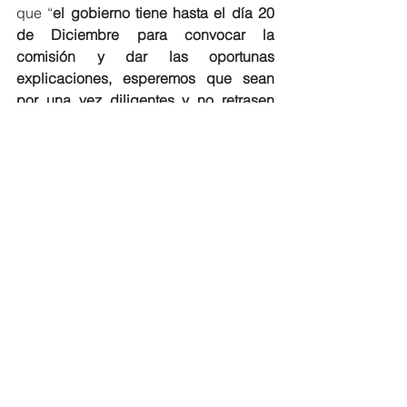
que “
el gobierno tiene hasta el día 20 
de Diciembre para convocar la 
comisión y dar las oportunas 
explicaciones, esperemos que sean 
por una vez diligentes y no retrasen 
más esta situación. Además, no solo 
nos preocupa este centro, sino que 
sabemos que existen retrasos en las 
obras de otros colegios
 del municipio 
como; CEIP Miguel Hernández, CEIP 
Nuestra Señora de los Desamparados, 
CEIP Los Dolses de Orihuela Costa y 
CEIP Virgen de la Puerta, 
por ello 
hemos pedido un informe completo por 
el área competente para saber las 
fases y el estado de todos los 
proyectos Edificant del municipio”. De 
esta forma ambos grupos de la 
oposición pretenden conocer la 