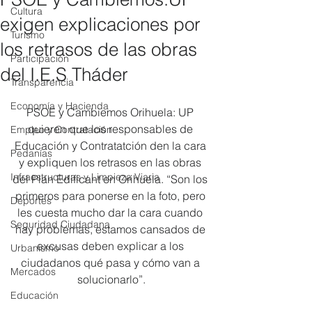
Cultura
exigen explicaciones por
Turismo
los retrasos de las obras
Participación
del I.E.S Tháder
Transparencia
Economía y Hacienda
PSOE y Cambiemos Orihuela: UP 
quieren que los responsables de 
Empleo y Contratación
Educación y Contratatción den la cara 
Pedanías
y expliquen los retrasos en las obras 
Infraestructuras y Limpieza Viaria
del Plan Edificant en Orihuela. “Son los 
primeros para ponerse en la foto, pero 
Deportes
les cuesta mucho dar la cara cuando 
Seguridad Ciudadana
hay problemas, estamos cansados de 
excusas deben explicar a los 
Urbanismo
ciudadanos qué pasa y cómo van a 
Mercados
solucionarlo”.
Educación