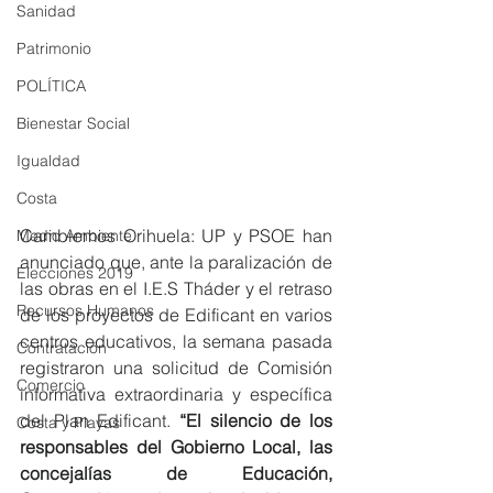
Sanidad
Patrimonio
POLÍTICA
Bienestar Social
Igualdad
Costa
Cambiemos Orihuela: UP y PSOE han 
Medio Ambiente
anunciado que, ante la paralización de 
Elecciones 2019
las obras en el I.E.S Tháder y el retraso 
Recursos Humanos
de los proyectos de Edificant en varios 
centros educativos, la semana pasada 
Contratación
registraron una solicitud de Comisión 
Comercio
informativa extraordinaria y específica 
del Plan Edificant. 
“El silencio de los 
Costa y Playas
responsables del Gobierno Local, las 
concejalías de Educación, 