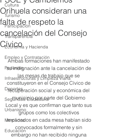
Cultura
Orihuela consideran una
Turismo
falta de respeto la
Participación
cancelación del Consejo
Transparencia
Cívico
Economía y Hacienda
Empleo y Contratación
Ambas formaciones han manifestado 
Pedanías
su indignación ante la cancelación de 
las mesas de trabajo que se 
Infraestructuras y Limpieza Viaria
constituyeron en el Consejo Cívico de 
Deportes
recuperación social y económica del 
municipio por parte del Gobierno 
Seguridad Ciudadana
Local y es que confirman que tanto sus 
Urbanismo
grupos como los colectivos 
implicados en cada mesa habían sido 
Mercados
convocados formalmente y sin 
Educación
embargo no han recibido ninguna 