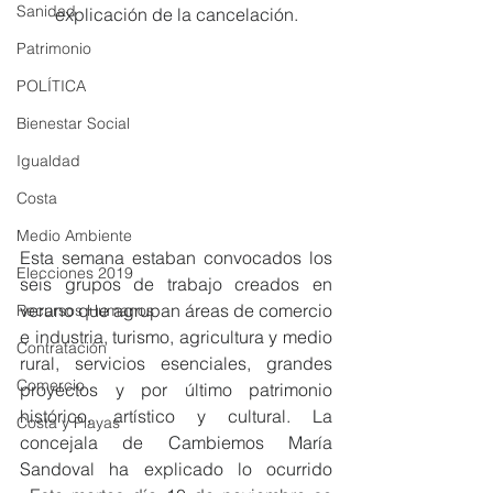
Sanidad
explicación de la cancelación.
Patrimonio
POLÍTICA
Bienestar Social
Igualdad
Costa
Medio Ambiente
Esta semana estaban convocados los 
Elecciones 2019
seis grupos de trabajo creados en 
verano que agrupan áreas de comercio 
Recursos Humanos
e industria, turismo, agricultura y medio 
Contratación
rural, servicios esenciales, grandes 
Comercio
proyectos y por último patrimonio 
histórico, artístico y cultural. La 
Costa y Playas
concejala de Cambiemos María 
Sandoval ha explicado lo ocurrido 