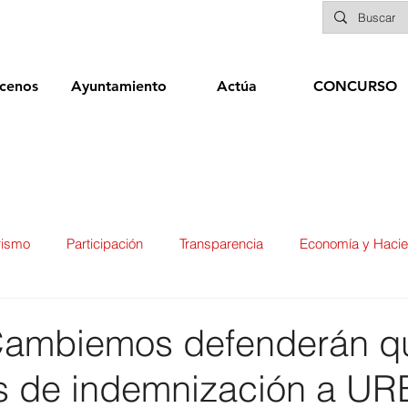
cenos
Ayuntamiento
Actúa
CONCURSO
rismo
Participación
Transparencia
Economía y Haci
ías
Infraestructuras y Limpieza Viaria
Deportes
Seg
ambiemos defenderán qu
es de indemnización a U
ducación
Sanidad
Patrimonio
POLÍTICA
Biene