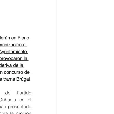
omercio
rán en Pleno 
emnización a 
Ayuntamiento 
provocaron la 
eriva de la 
un concurso de 
la trama Brügal
 del Partido 
rihuela en el 
han presentado 
tea la moción 