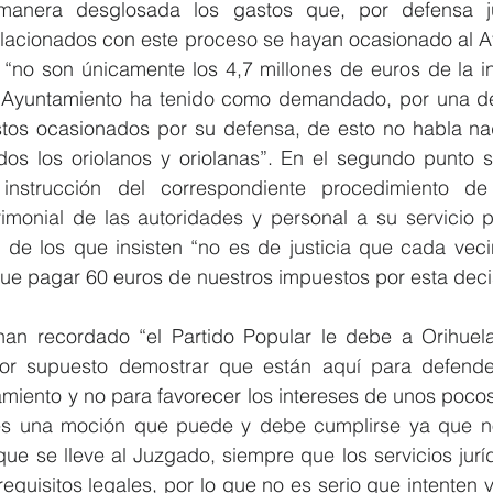
manera desglosada los gastos que, por defensa jur
elacionados con este proceso se hayan ocasionado al A
 “no son únicamente los 4,7 millones de euros de la i
 Ayuntamiento ha tenido como demandado, por una deci
stos ocasionados por su defensa, de esto no habla nad
os los oriolanos y oriolanas”. En el segundo punto so
 instrucción del correspondiente procedimiento de
imonial de las autoridades y personal a su servicio p
 de los que insisten “no es de justicia que cada veci
ue pagar 60 euros de nuestros impuestos por esta deci
an recordado “el Partido Popular le debe a Orihuel
or supuesto demostrar que están aquí para defender 
miento y no para favorecer los intereses de unos pocos
 es una moción que puede y debe cumplirse ya que n
que se lleve al Juzgado, siempre que los servicios jurí
equisitos legales, por lo que no es serio que intenten 