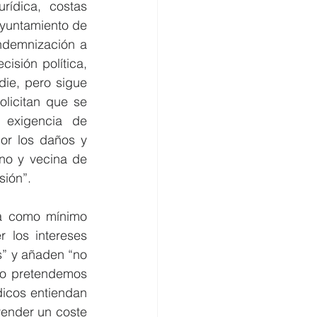
ídica, costas 
yuntamiento de 
ndemnización a 
sión política, 
ie, pero sigue 
licitan que se 
 exigencia de 
or los daños y 
no y vecina de 
sión”.
a como mínimo 
los intereses 
” y añaden “no 
o pretendemos 
dicos entiendan 
vender un coste 