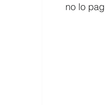
no lo pag
Costa
Medio Ambiente
Costa y Playas