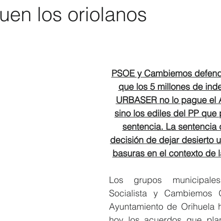
uen los oriolanos
Elecciones 2019
Recursos Humanos
Contratación
C
PSOE y Cambiemos defende
que los 5 millones de ind
URBASER no lo pague el 
sino los ediles del PP que 
sentencia. La sentencia d
decisión de dejar desierto 
basuras en el contexto de 
Los grupos municipales
Socialista y Cambiemos O
Ayuntamiento de Orihuela 
hoy los acuerdos que plan