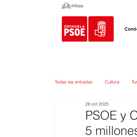
Afíliate
Conó
Todas las entradas
Cultura
Tu
28 oct 2020
Empleo y Contratación
Pedan
PSOE y C
5 millon
Urbanismo
Mercados
E