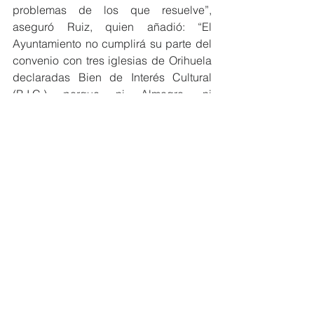
problemas de los que resuelve”, 
aseguró Ruiz, quien añadió: “El 
Ayuntamiento no cumplirá su parte del 
convenio con tres iglesias de Orihuela 
declaradas Bien de Interés Cultural 
(B.I.C.) porque ni Almagro, ni 
Bascuñana han hecho su trabajo. Si en 
lugar de estar enfrascados en peleas 
de patio de colegio con sus propios 
compañeros de gobierno, se 
dedicasen a trabajar, no estarían 
dejando en tan mal lugar a este 
Ayuntamiento”.
Ver todo
Entradas recientes