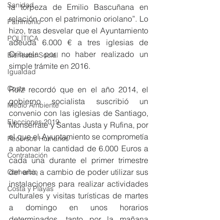
Sanidad
la torpeza de Emilio Bascuñana en 
relación con el patrimonio oriolano”. Lo 
Patrimonio
hizo, tras desvelar que el Ayuntamiento 
POLÍTICA
adeuda 6.000 € a tres iglesias de 
Orihuela por no haber realizado un 
Bienestar Social
simple trámite en 2016.
Igualdad
Costa
Ruiz recordó que en el año 2014, el 
gobierno socialista suscribió un 
Medio Ambiente
convenio con las iglesias de Santiago, 
Elecciones 2019
Monserrate y Santas Justa y Rufina, por 
el que el Ayuntamiento se comprometía 
Recursos Humanos
a abonar la cantidad de 6.000 Euros a 
Contratación
cada una durante el primer trimestre 
del año, a cambio de poder utilizar sus 
Comercio
instalaciones para realizar actividades 
Costa y Playas
culturales y visitas turísticas de martes 
a domingo en unos horarios 
determinados, tanto por la mañana 