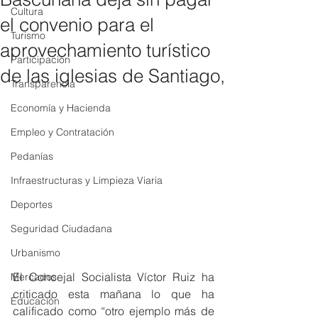
Cultura
el convenio para el
Turismo
aprovechamiento turístico
Participación
de las iglesias de Santiago,
Transparencia
Economía y Hacienda
Empleo y Contratación
Pedanías
Infraestructuras y Limpieza Viaria
Deportes
Seguridad Ciudadana
Urbanismo
El Concejal Socialista Víctor Ruiz ha 
Mercados
criticado esta mañana lo que ha 
Educación
calificado como “otro ejemplo más de 