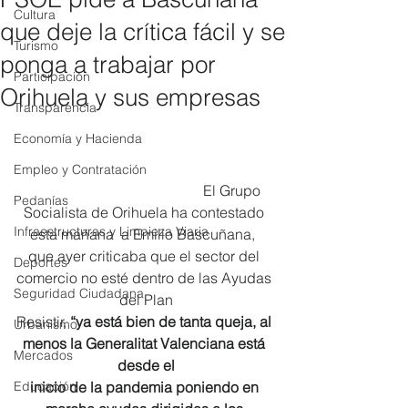
Cultura
que deje la crítica fácil y se
Turismo
ponga a trabajar por
Participación
Orihuela y sus empresas
Transparencia
Economía y Hacienda
Empleo y Contratación
                                                El Grupo 
Pedanías
Socialista de Orihuela ha contestado 
Infraestructuras y Limpieza Viaria
esta mañana  a Emilio Bascuñana,  
que ayer criticaba que el sector del 
Deportes
comercio no esté dentro de las Ayudas 
Seguridad Ciudadana
del Plan
Resistir, 
“ya está bien de tanta queja, al 
Urbanismo
menos la Generalitat Valenciana está 
Mercados
desde el
Educación
inicio de la pandemia poniendo en 