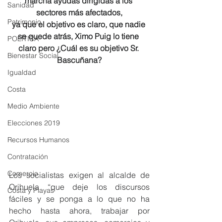
marcha ayudas dirigidas a los 
Sanidad
sectores más afectados,
Patrimonio
ya que el objetivo es claro, que nadie 
se quede atrás, Ximo Puig lo tiene 
POLÍTICA
claro pero ¿Cuál es su objetivo Sr. 
Bienestar Social
Bascuñana?
Igualdad
Costa
Medio Ambiente
Elecciones 2019
Recursos Humanos
Contratación
Comercio
Los socialistas exigen al alcalde de 
Orihuela “que deje los discursos 
Costa y Playas
fáciles y se ponga a lo que no ha 
hecho hasta ahora, trabajar por 