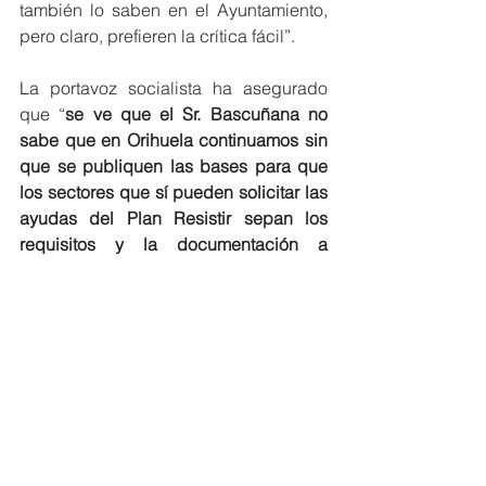
también lo saben en el Ayuntamiento, 
pero claro, prefieren la crítica fácil”.
La portavoz socialista ha asegurado 
que “
se ve que el Sr. Bascuñana no 
sabe que en Orihuela continuamos sin 
que se publiquen las bases para que 
los sectores que sí pueden solicitar las 
ayudas del Plan Resistir sepan los 
requisitos y la documentación a 
presentar y por las que desde la 
Generalitat Valenciana ya han 
ingresado al Ayuntamiento 1.900.000 €, 
esto es lo realmente grave, 
y es que la 
Generalitat cumple siempre, pero todo 
lo que depende de la gestión de 
Orihuela o llega tarde o no llega 
nunca”.