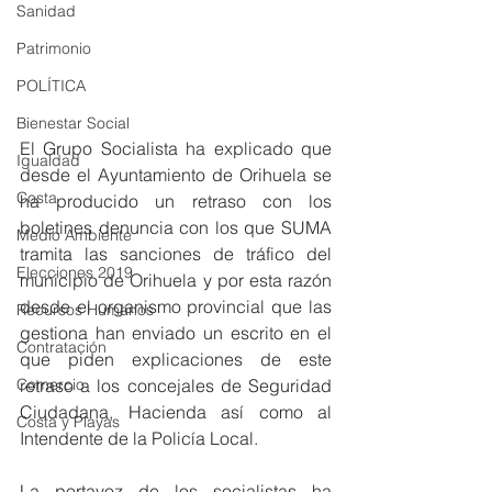
Sanidad
Patrimonio
POLÍTICA
Bienestar Social
El Grupo Socialista ha explicado que 
Igualdad
desde el Ayuntamiento de Orihuela se 
Costa
ha producido un retraso con los 
boletines denuncia con los que SUMA 
Medio Ambiente
tramita las sanciones de tráfico del 
Elecciones 2019
municipio de Orihuela y por esta razón 
desde el organismo provincial que las 
Recursos Humanos
gestiona han enviado un escrito en el 
Contratación
que piden explicaciones de este 
retraso a los concejales de Seguridad 
Comercio
Ciudadana, Hacienda así como al 
Costa y Playas
Intendente de la Policía Local.
La portavoz de los socialistas ha 