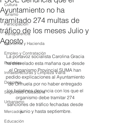
Cultura
Ayuntamiento no ha
Turismo
tramitado 274 multas de
Participación
tráfico de los meses Julio y
Transparencia
Agosto
Economía y Hacienda
Empleo y Contratación
La portavoz socialista Carolina Gracia 
Pedanías
ha desvelado esta mañana que desde 
el Organismo Provincial SUMA han 
Infraestructuras y Limpieza Viaria
pedido explicaciones al Ayuntamiento 
Deportes
de Orihuela por no haber entregado 
los boletines denuncia con los que el 
Seguridad Ciudadana
organismo debe tramitar 274 
Urbanismo
sanciones de tráfico fechadas desde 
junio y hasta septiembre.
Mercados
Educación