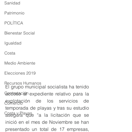
Sanidad
Patrimonio
POLÍTICA
Bienestar Social
Igualdad
Costa
Medio Ambiente
Elecciones 2019
Recursos Humanos
El grupo municipal socialista ha tenido 
Contratación
acceso al expediente relativo para la 
explotación de los servicios de 
Comercio
temporada de playas y tras su estudio 
Costa y Playas
asegura que “a la licitación que se 
inició en el mes de Noviembre se han 
presentado un total de 17 empresas, 