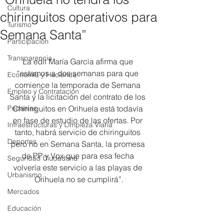
Cultura
chiringuitos operativos para
Turismo
Semana Santa”
Participación
Transparencia
La edil María García afirma que 
“estamos a dos semanas para que 
Economía y Hacienda
comience la temporada de Semana 
Empleo y Contratación
Santa y la licitación del contrato de los 
Pedanías
Chiringuitos en Orihuela está todavía 
en fase de estudio de las ofertas. Por 
Infraestructuras y Limpieza Viaria
tanto, habrá servicio de chiringuitos 
Deportes
pero no en Semana Santa, la promesa 
de PP y Vox que para esa fecha 
Seguridad Ciudadana
volvería este servicio a las playas de 
Urbanismo
Orihuela no se cumplirá”.
Mercados
Educación