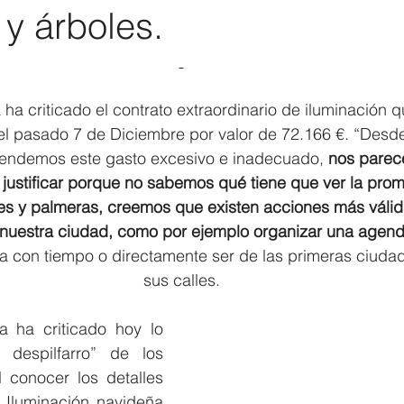
y árboles.
Elecciones 2019
Recursos Humanos
Contratación
C
 ha criticado el contrato extraordinario de iluminación q
el pasado 7 de Diciembre por valor de 72.166 €. “Desd
tendemos este gasto excesivo e inadecuado,
 nos parec
 justificar porque no sabemos qué tiene que ver la promo
les y palmeras, creemos que existen acciones más válid
nuestra ciudad, como por ejemplo organizar una agend
lia con tiempo o directamente ser de las primeras ciudad
sus calles.
a ha criticado hoy lo 
despilfarro” de los 
 conocer los detalles 
 Iluminación navideña 