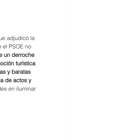
omercio
ue adjudicó la 
e el PSOE no 
e un derroche 
ción turística 
as y baratas 
a de actos y 
es en iluminar 