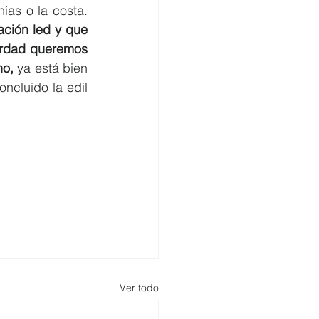
de que tan solo se hayan aumentado las luces en la ciudad y no en pedanías o la costa. 
ción led y que 
erdad queremos 
no,
 ya está bien 
ncluido la edil 
Ver todo