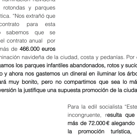
, rotondas y parques 
tica. “Nos extrañó que 
ontrato para esta 
do sabemos que se 
l contrato anual  por 
 más de 
466.000 euros
uminación navideña de la ciudad, costa y pedanías. Por e
mos los parques infantiles abandonados, rotos y sucio
 y ahora nos gastemos un dineral en iluminar los árbo
ará muy bonito, pero no compartimos que sea lo más
inversión la justifique una supuesta promoción de la ciuda
Para la edil socialista “Es
incongruente, r
esulta que
más de 72.000 € alegando 
la promoción turística,