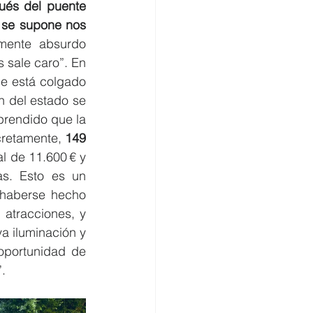
ués del puente 
 se supone nos 
lmente absurdo 
 sale caro”. En 
e está colgado 
n del estado se 
prendido que la 
cretamente, 
149 
l de 11.600 € y 
as. Esto es un 
 haberse hecho 
 atracciones, y 
 iluminación y 
oportunidad de 
. 