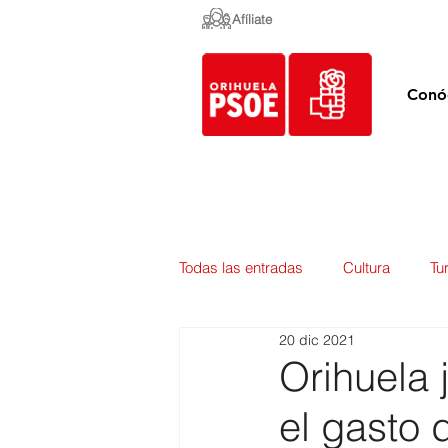
Afíliate
Conó
Todas las entradas
Cultura
Tu
20 dic 2021
Empleo y Contratación
Pedan
Orihuela 
el gasto 
Urbanismo
Mercados
E