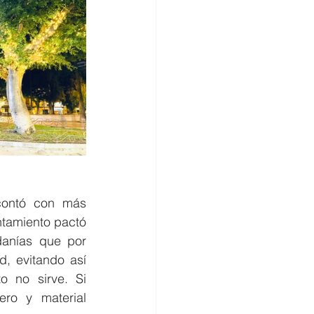
contó con más 
tamiento pactó 
anías que por 
 evitando así 
 no sirve. Si 
ro y material 