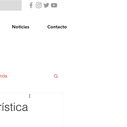
Noticias
Contacto
enda
uridad Ciudadana
ística
star Social
Igualdad