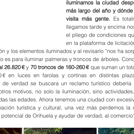
iluminamos la ciudad desp
más largo del año y dónde
visita más gente. 
Es tota
llegamos tarde y encima nos
el pliego de condiciones qu
en la plataforma de licitació
ón y los elementos iluminados y al revisarlo “nos ha sor
o es para iluminar palmeras y troncos de árboles. Con
al 26.820 €
 y 
70 troncos de 160-260 €
 que suman un tota
 € en luces en farolas y cortinas en distintas plaz
i de verdad se buscara un reclamo turístico debería
tros motivos, no solo la iluminación, sino actividades,
das las edades. Ahora tenemos una ciudad con excesiva
ción turística y cultural, una vez más perdemos la 
 potencial de Orihuela y ayudar de verdad, al comercio”