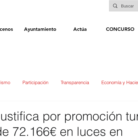
cenos
Ayuntamiento
Actúa
CONCURSO
rismo
Participación
Transparencia
Economía y Haci
ías
Infraestructuras y Limpieza Viaria
Deportes
Seg
justifica por promoción tur
de 72.166€ en luces en
ducación
Sanidad
Patrimonio
POLÍTICA
Biene