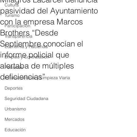
Cultura
pasividad del Ayuntamiento
Turismo
con la empresa Marcos
Participación
Brothers “Desde
Transparencia
Septiembre conocían el
Economía y Hacienda
informe policial que
Empleo y Contratación
alertaba de múltiples
Pedanías
deficiencias”
Infraestructuras y Limpieza Viaria
Deportes
Seguridad Ciudadana
Urbanismo
Mercados
Educación