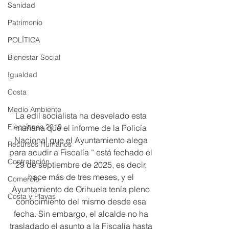
Sanidad
Patrimonio
POLÍTICA
Bienestar Social
Igualdad
Costa
Medio Ambiente
La edil socialista ha desvelado esta 
Elecciones 2019
mañana que el informe de la Policía 
Nacional que el Ayuntamiento alega 
Recursos Humanos
para acudir a Fiscalía “ está fechado el 
Contratación
29 de septiembre de 2025, es decir, 
hace más de tres meses, y el 
Comercio
Ayuntamiento de Orihuela tenía pleno 
Costa y Playas
conocimiento del mismo desde esa 
fecha. Sin embargo, el alcalde no ha 
trasladado el asunto a la Fiscalía hasta 