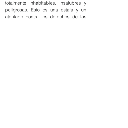
totalmente inhabitables, insalubres y 
peligrosas. Esto es una estafa y un 
atentado contra los derechos de los 
inquilinos, y es exactamente lo que el 
PSOE de Orihuela lleva denunciando 
desde marzo de 2025 y avisando de lo 
que finamente ya ha pasado que el 
Ayuntamiento no ha actuado hasta que 
se ha producido un accidente grave. El 
informe policial es de septiembre, pero 
la decisión de llevarlo a la Fiscalía no 
llega hasta el 15 de diciembre, tres 
meses después, y solo tras el siniestro 
ocurrido el día 12”.
Desde el PSOE aseguran que esta 
situación es una muestra más de la 
pasividad e inactividad del equipo de 
gobierno, que ni protege a los 