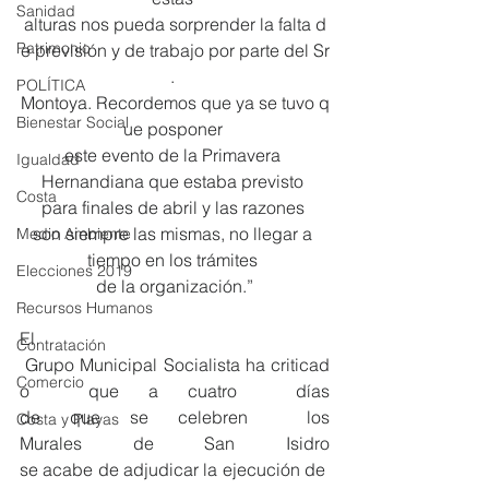
Sanidad
alturas nos pueda sorprender la falta d
Patrimonio
e previsión y de trabajo por parte del Sr
. 
POLÍTICA
Montoya. Recordemos que ya se tuvo q
Bienestar Social
ue posponer 
este evento de la Primavera 
Igualdad
Hernandiana que estaba previsto 
Costa
para finales de abril y las razones 
son siempre las mismas, no llegar a 
Medio Ambiente
tiempo en los trámites 
Elecciones 2019
de la organización.”
Recursos Humanos
El 
Contratación
 Grupo Municipal Socialista ha criticad
Comercio
o  que a cuatro  días 
de que se celebren  los 
Costa y Playas
Murales de San Isidro 
se acabe de adjudicar la ejecución de 