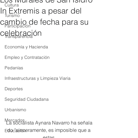
Cultura
In Extremis a pesar del
Turismo
cambio de fecha para su
Participación
celebración
Transparencia
Economía y Hacienda
Empleo y Contratación
Pedanías
Infraestructuras y Limpieza Viaria
Deportes
Seguridad Ciudadana
Urbanismo
Mercados
La socialista Aynara Navarro ha señala
do “sinceramente, es imposible que a 
Educación
estas 