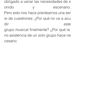
obligado a variar las necesidades de s
onido y escenario. 
Pero esto nos hace plantearnos una ser
ie de cuestiones: ¿Por qué no va a acu
dir este 
grupo musical finalmente? ¿Por qué la 
no asistencia de un solo grupo hace ne
cesario 
modificar todas las necesidades de so
nido y escenario durante tres días?”
Navarro finaliza “sinceramente, es impo
sible que a estas alturas nos pueda sor
prender la 
falta de previsión y de trabajo por parte
 del Sr. Montoya. Recordemos que ya s
e tuvo que 
posponer este evento de la Primavera 
Hernandiana que estaba previsto para 