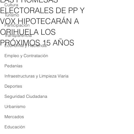
Cultura
ELECTORALES DE PP Y
Turismo
VOX HIPOTECARÁN A
Participación
ORIHUELA LOS
Transparencia
PRÓXIMOS 15 AÑOS
Economía y Hacienda
Empleo y Contratación
Pedanías
Infraestructuras y Limpieza Viaria
Deportes
Seguridad Ciudadana
Urbanismo
Mercados
Educación