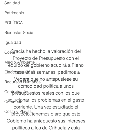
Sanidad
Patrimonio
POLÍTICA
Bienestar Social
Igualdad
Gracia ha hecho la valoración del 
Costa
Proyecto de Presupuesto con el 
Medio Ambiente
equipo de gobierno acudirá a Pleno 
“hace unas semanas, pedimos a 
Elecciones 2019
Vegara que no antepusiese su 
Recursos Humanos
comodidad política a unos 
Contratación
presupuestos reales con los que 
solucionar los problemas en el gasto 
Comercio
corriente. Una vez estudiado el 
Costa y Playas
proyecto, tenemos claro que este 
Gobierno ha antepuesto sus intereses 
políticos a los de Orihuela y esta 