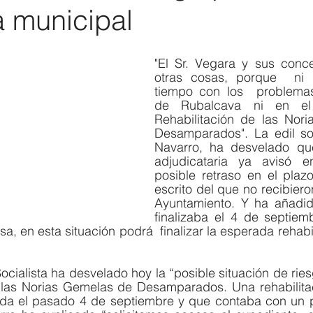
a municipal
Elecciones 2019
Recursos Humanos
Contratación
C
"El Sr. Vegara y sus conce
otras cosas, porque  ni 
tiempo con los  problemas
de Rubalcava ni en el
Rehabilitación de las Nor
Desamparados". La edil soc
Navarro, ha desvelado qu
adjudicataria ya avisó e
posible retraso en el plazo
escrito del que no recibiero
Ayuntamiento. Y ha añadido
finalizaba el 4 de septiem
, en esta situación podrá  finalizar la esperada rehabil
cialista ha desvelado hoy la “posible situación de ries
n las Norias Gemelas de Desamparados. Una rehabilita
ada el pasado 4 de septiembre y que contaba con un 