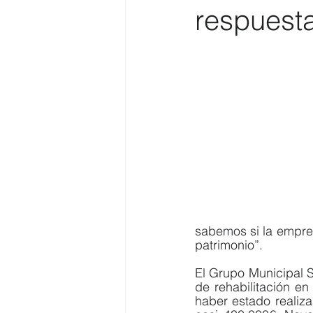
respuest
Costa
Medio Ambiente
Costa y Playas
sabemos si la empresa
patrimonio”. 
El Grupo Municipal So
de rehabilitación e
haber estado realiz