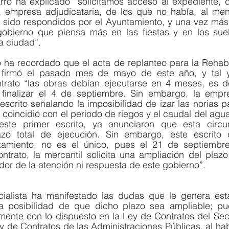
rro ha explicado “solicitamos acceso al expediente, 
a empresa adjudicataria, de los que no había, al meno
 sido respondidos por el Ayuntamiento, y una vez más 
obierno que piensa más en las fiestas y en los suel
a ciudad”. 
o ha recordado que el acta de replanteo para la Rehabil
firmó el pasado mes de mayo de este año, y tal 
ntrato “las obras debían ejecutarse en 4 meses, es de
 finalizar el 4 de septiembre. Sin embargo, la empres
escrito señalando la imposibilidad de izar las norias pa
coincidió con el periodo de riegos y el caudal del agua
este primer escrito, ya anunciaron que esta circun
zo total de ejecución. Sin embargo, este escrito 
amiento, no es el único, pues el 21 de septiembre, 
trato, la mercantil solicita una ampliación del plazo 
r de la atención ni respuesta de este gobierno”.
alista ha manifestado las dudas que le genera esta 
a posibilidad de que dicho plazo sea ampliable; pue
nte con lo dispuesto en la Ley de Contratos del Secto
 de Contratos de las Administraciones Públicas, al habe