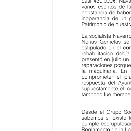
casi 430.000€. Nava
varios escritos de l
constancia de haber
inoperancia de un g
Patrimonio de nuestr
La socialista Navarr
Norias Gemelas se 
estipulado en el co
rehabilitación debía
presentó en julio un 
reparaciones porque 
la maquinaria. En 
comprometer el pla
respuesta del Ayunt
supuestamente el con
tampoco fue merecedo
Desde el Grupo Soci
sabemos si existe l
cumple escrupulosame
Reglamento de la Ley