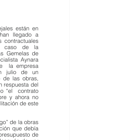
omercio
jales están en 
han llegado a 
 contractuales 
 caso de la 
ias Gemelas de 
ialista Aynara 
e  la empresa 
n julio de un 
 de las obras, 
n respuesta del 
 “el  contrato 
bre y ahora no 
itación de este 
go” de la obras 
ción que debía 
presupuesto de 