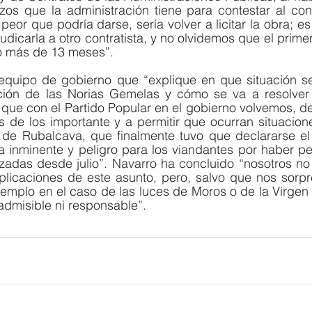
os que la administración tiene para contestar al contr
peor que podría darse, sería volver a licitar la obra; es d
judicarla a otro contratista, y no olvidemos que el prime
ó más de 13 meses”. 
l equipo de gobierno que “explique en que situación se
ción de las Norias Gemelas y cómo se va a resolver e
que con el Partido Popular en el gobierno volvemos, de 
s de los importante y a permitir que ocurran situacion
 de Rubalcava, que finalmente tuvo que declararse el
 inminente y peligro para los viandantes por haber per
izadas desde julio”. Navarro ha concluido “nosotros no
licaciones de este asunto, pero, salvo que nos sorp
emplo en el caso de las luces de Moros o de la Virgen 
 admisible ni responsable”.