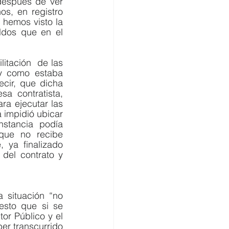
después de ver 
s, en registro 
hemos visto la 
dos que en el 
itación  de las 
y como estaba 
cir, que dicha 
a contratista, 
ra ejecutar las 
 impidió ubicar 
stancia podía 
que no recibe 
ya finalizado 
del contrato y 
situación “no 
sto que si se 
r Público y el 
r transcurrido 