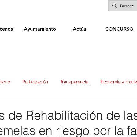
cenos
Ayuntamiento
Actúa
CONCURSO
rismo
Participación
Transparencia
Economía y Haci
ías
Infraestructuras y Limpieza Viaria
Deportes
Seg
 de Rehabilitación de la
melas en riesgo por la fa
ducación
Sanidad
Patrimonio
POLÍTICA
Biene