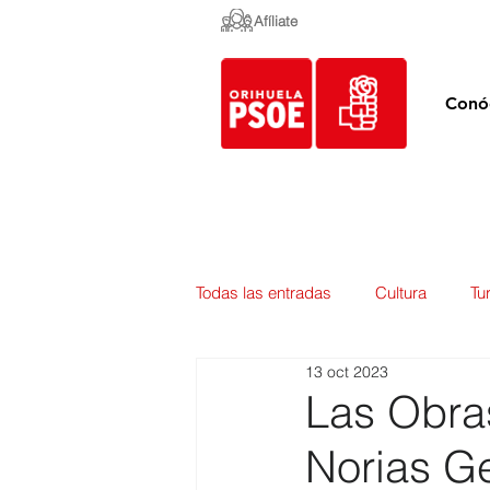
Afíliate
Conó
Todas las entradas
Cultura
Tu
13 oct 2023
Empleo y Contratación
Pedan
Las Obras
Norias Ge
Urbanismo
Mercados
E