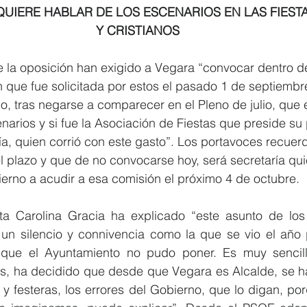
UIERE HABLAR DE LOS ESCENARIOS EN LAS FIEST
Y CRISTIANOS
 la oposición han exigido a Vegara “convocar dentro de
ón que fue solicitada por estos el pasado 1 de septiembr
ño, tras negarse a comparecer en el Pleno de julio, que 
enarios y si fue la Asociación de Fiestas que preside su
a, quien corrió con este gasto”. Los portavoces recuer
l plazo y que de no convocarse hoy, será secretaría qui
erno a acudir a esa comisión el próximo 4 de octubre.
sta Carolina Gracia ha explicado “este asunto de los
n silencio y connivencia como la que se vio el año 
que el Ayuntamiento no pudo poner. Es muy sencillo,
as, ha decidido que desde que Vegara es Alcalde, se h
 y festeras, los errores del Gobierno, que lo digan, po