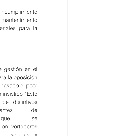
 incumplimiento 
e mantenimiento 
riales para la 
 gestión en el 
a la oposición 
pasado el peor 
insistido “Este 
e distintivos 
antes de 
s que se 
en vertederos 
, ausencias y 