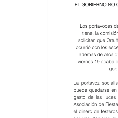
EL GOBIERNO NO Q
Los portavoces de
tiene, la comisi
solicitan que Ortu
ocurrió con los esc
además de Alcaldí
viernes 19 acaba e
gobi
La portavoz sociali
puede quedarse en u
gasto de las luces 
Asociación de Fiest
el dinero de festeros