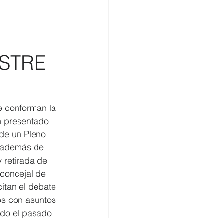
omercio
STRE
 conforman la 
n presentado 
 de un Pleno 
e además de 
 retirada de 
concejal de 
itan el debate 
s con asuntos 
rado el pasado 