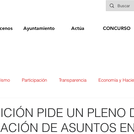
cenos
Ayuntamiento
Actúa
CONCURSO
rismo
Participación
Transparencia
Economía y Haci
ías
Infraestructuras y Limpieza Viaria
Deportes
Seg
ICIÓN PIDE UN PLENO 
ZACIÓN DE ASUNTOS E
ducación
Sanidad
Patrimonio
POLÍTICA
Biene