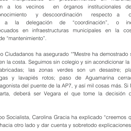
ón a los vecinos  en órganos institucionales de 
onocimiento  y descoordinación  respecto a  o
e a la delegación de “coordinación”, o inex
cuados en infraestructuras municipales en la co
de “mantenimiento”.
po Ciudadanos ha asegurado “"Mestre ha demostrado s
n la costa. Seguimos sin colegio y sin acondicionar la 
fabricadas; las zonas verdes son un desastre; pla
gas y lavapiés rotos; paso de Aguamarina cerrad
gonista del puente de la AP7, y así mil cosas más. Si 
arta, deberá ser Vegara el que tome la decisión de 
o Socialista, Carolina Gracia ha explicado “creemos q
hacia otro lado y dar cuenta y sobretodo explicaciones 