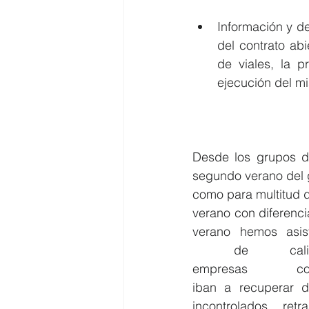
Información y de
del contrato abi
de viales, la p
ejecución del m
Desde los grupos de 
segundo verano del g
como para multitud d
verano con diferencia
verano hemos asist
 de calidad 
empresas co
iban a recuperar d
incontrolados, ret