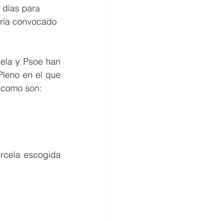
 días para 
aría convocado 
la y Psoe han 
Pleno en el que 
a como son:
cogida           