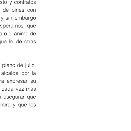
to y contratos 
de oírles con 
 y sin embargo 
speramos que 
aro el ánimo de 
ue le dé otras 
leno de julio, 
alcalde por la 
a expresar su 
n cada vez más 
n asegurar que 
ira y que los 