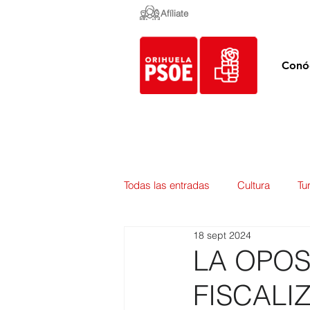
Afíliate
Conó
Todas las entradas
Cultura
Tu
18 sept 2024
Empleo y Contratación
Pedan
LA OPOS
FISCALI
Urbanismo
Mercados
E