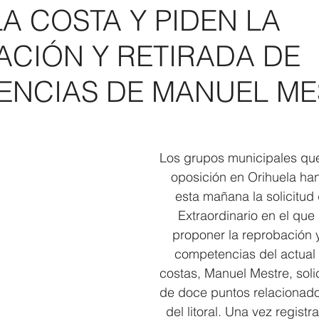
A COSTA Y PIDEN LA
Elecciones 2019
Recursos Humanos
Contratación
C
CIÓN Y RETIRADA DE
ENCIAS DE MANUEL ME
Los grupos municipales que
oposición en Orihuela ha
esta mañana la solicitud
Extraordinario en el qu
proponer la reprobación y
competencias del actual 
costas, Manuel Mestre, solic
de doce puntos relacionado
del litoral. Una vez regist