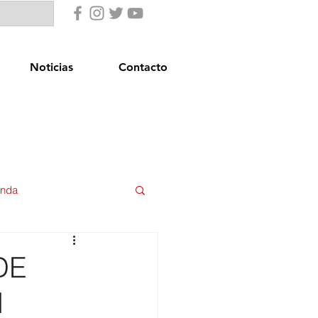
Noticias
Contacto
enda
uridad Ciudadana
DE
N
star Social
Igualdad