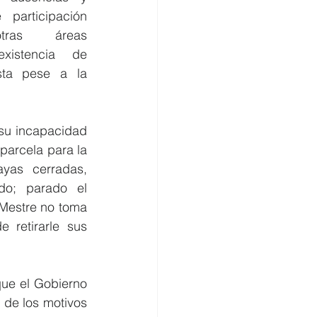
participación 
tras   áreas 
istencia de 
sta pese a la 
u incapacidad 
parcela para la 
yas cerradas, 
o; parado el 
Mestre no toma 
retirarle sus 
ue el Gobierno 
de los motivos 