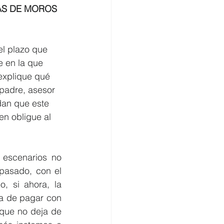
AS DE MOROS 
l plazo que 
e en la que 
explique qué 
 padre, asesor 
dan que este 
en obligue al 
 escenarios no 
pasado, con el 
 si ahora, la 
a de pagar con 
rque no deja de 