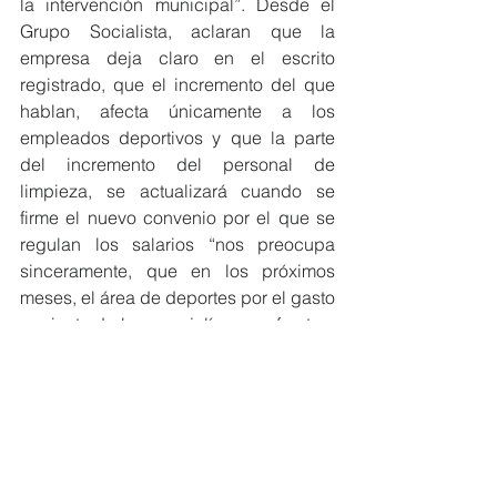
la intervención municipal”. Desde el 
Grupo Socialista, aclaran que la 
empresa deja claro en el escrito 
registrado, que el incremento del que 
hablan, afecta únicamente a los 
empleados deportivos y que la parte 
del incremento del personal de 
limpieza, se actualizará cuando se 
firme el nuevo convenio por el que se 
regulan los salarios “nos preocupa 
sinceramente, que en los próximos 
meses, el área de deportes por el gasto 
corriente de la concejalía, se enfrente a 
no poder asumir el abono de las 
facturas y la empresa al igual que ha 
pasado con la del Centro de Mayores, 
se plante y deje el servicio”.
Desde el PSOE instan al Gobierno 