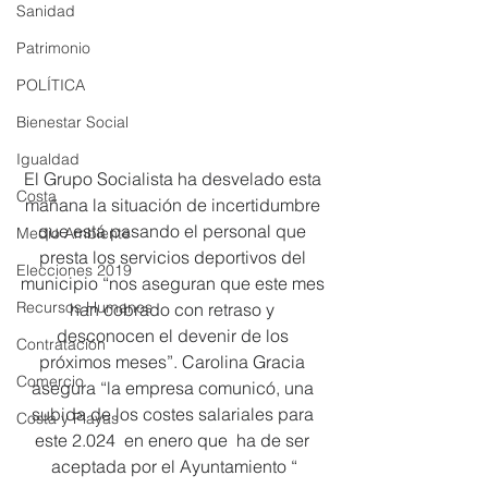
Sanidad
Patrimonio
POLÍTICA
Bienestar Social
Igualdad
El Grupo Socialista ha desvelado esta 
Costa
mañana la situación de incertidumbre 
que está pasando el personal que 
Medio Ambiente
presta los servicios deportivos del 
Elecciones 2019
municipio “nos aseguran que este mes 
Recursos Humanos
han cobrado con retraso y 
desconocen el devenir de los 
Contratación
próximos meses”. Carolina Gracia 
Comercio
asegura “la empresa comunicó, una 
subida de los costes salariales para 
Costa y Playas
este 2.024  en enero que  ha de ser 
aceptada por el Ayuntamiento “