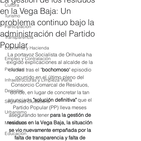
Cultura
en la Vega Baja: Un
Turismo
problema continuo bajo la
Participación
administración del Partido
Transparencia
Popular
Economía y Hacienda
La portavoz Socialista de Orihuela ha 
Empleo y Contratación
exigido explicaciones al alcalde de la 
Pedanías
ciudad tras el "
bochornoso
" episodio 
ocurrido en el último pleno del 
Infraestructuras y Limpieza Viaria
Consorcio Comarcal de Residuos, 
Deportes
donde, en lugar de concretar la tan 
anunciada 
"solución definitiva" 
que el 
Seguridad Ciudadana
Partido Popular (PP) lleva meses 
Urbanismo
asegurando tener 
para la gestión de 
residuos en la Vega Baja, la situación 
Mercados
se vio nuevamente empañada por la 
Educación
falta de transparencia y falta de 