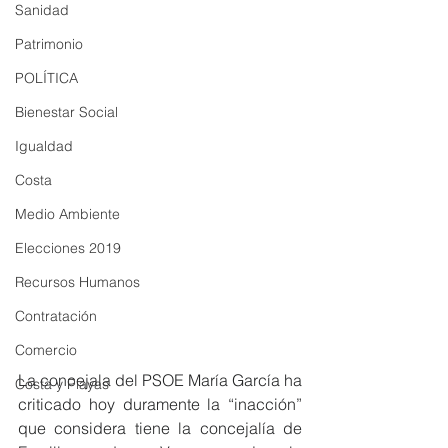
Sanidad
Patrimonio
POLÍTICA
Bienestar Social
Igualdad
Costa
Medio Ambiente
Elecciones 2019
Recursos Humanos
Contratación
Comercio
La concejala del PSOE María García ha 
Costa y Playas
criticado hoy duramente la “inacción” 
que considera tiene la concejalía de 