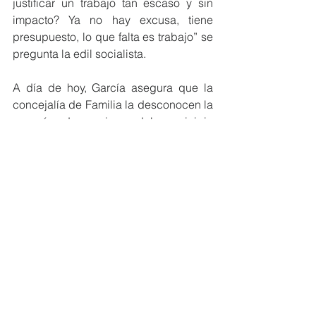
justificar un trabajo tan escaso y sin 
impacto? Ya no hay excusa, tiene 
presupuesto, lo que falta es trabajo” se 
pregunta la edil socialista.
A día de hoy, García asegura que la 
concejalía de Familia la desconocen la 
mayoría de vecinos del municipio 
“porque hasta ahora no ha tenido 
ninguna repercusión positiva en sus 
vidas y no cumple con su cometido de 
mejorar la vida de los oriolanos. En 
lugar de ser un soporte para quienes 
más lo necesitan, parece ser un lugar 
de apariencia y promesas vacías. 
Quizá la mejor medida que podría 
tomar sería ahorrarnos su presupuesto, 
porque claramente no está haciendo 
nada que justifique su existencia. Las 