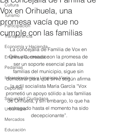
Cultura
Vox en Orihuela, una
Turismo
promesa vacía que no
Participación
cumple con las familias
Transparencia
Economía y Hacienda
La concejalía de Familia de Vox en 
Orihuela, creada con la promesa de 
Empleo y Contratación
ser un soporte esencial para las 
Pedanías
familias del municipio, sigue sin 
Infraestructuras y Limpieza Viaria
demostrar para qué sirve según afirma 
la edil socialista María García “Vox 
Deportes
prometió un apoyo sólido a las familias 
Seguridad Ciudadana
de Orihuela, y sin embargo, lo que ha 
entregado hasta el momento ha sido 
Urbanismo
decepcionante”.
Mercados
Educación