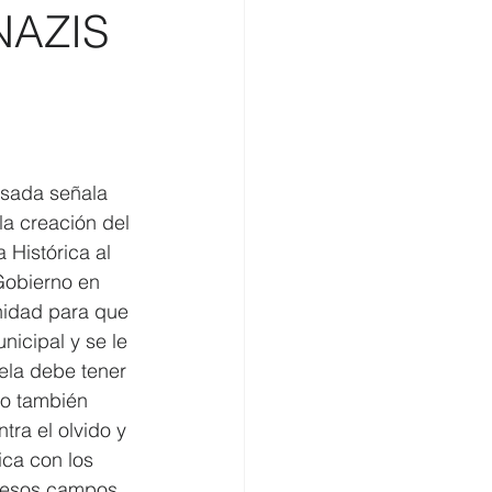
NAZIS
omercio
esada señala 
a creación del 
Histórica al 
Gobierno en 
nidad para que 
nicipal y se le 
ela debe tener 
no también 
ra el olvido y 
ica con los 
n esos campos 