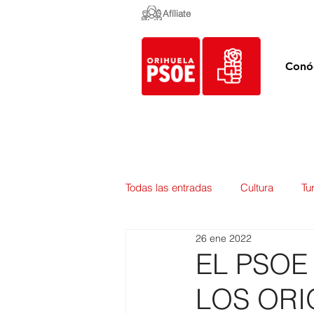
Afíliate
Conó
Todas las entradas
Cultura
Tu
26 ene 2022
Empleo y Contratación
Pedan
EL PSOE
LOS ORI
Urbanismo
Mercados
E