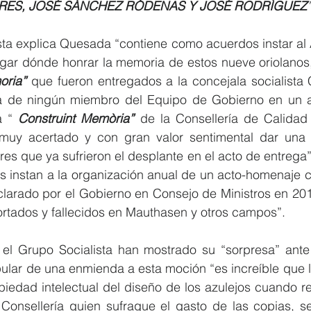
RES, JOSÉ SÁNCHEZ RÓDENAS Y JOSÉ RODRÍGUEZ
”
sta explica Quesada “contiene como acuerdos instar al 
gar dónde honrar la memoria de estos nueve oriolanos,
oria”
 que fueron entregados a la concejala socialista 
ia de ningún miembro del Equipo de Gobierno en un a
 “ 
Construint Memòria”
 de la Consellería de Calidad
muy acertado y con gran valor sentimental dar una 
ares que ya sufrieron el desplante en el acto de entrega”.
tas instan a la organización anual de un acto-homenaje 
clarado por el Gobierno en Consejo de Ministros en 20
rtados y fallecidos en Mauthasen y otros campos”.
 el Grupo Socialista han mostrado su “sorpresa” ante e
pular de una enmienda a esta moción “es increíble que l
iedad intelectual del diseño de los azulejos cuando re
Consellería quien sufrague el gasto de las copias, s