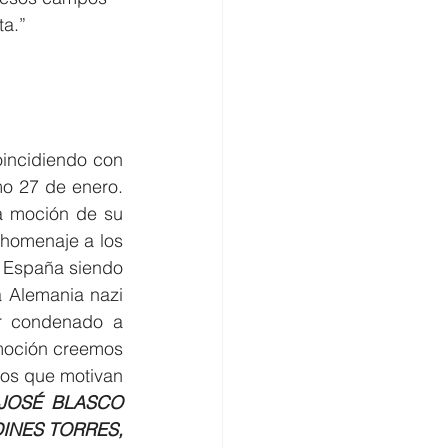
ta.”
incidiendo con 
 el próximo 27 de enero. 
a moción de su 
homenaje a los 
 España siendo 
a Alemania nazi 
r condenado a 
moción creemos 
os que motivan 
JOSÉ BLASCO 
INES TORRES, 