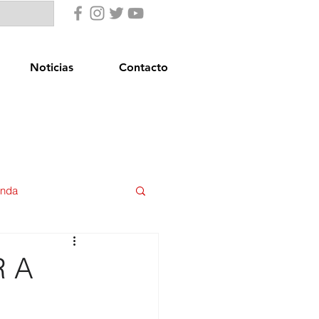
Noticias
Contacto
enda
uridad Ciudadana
R A
star Social
Igualdad