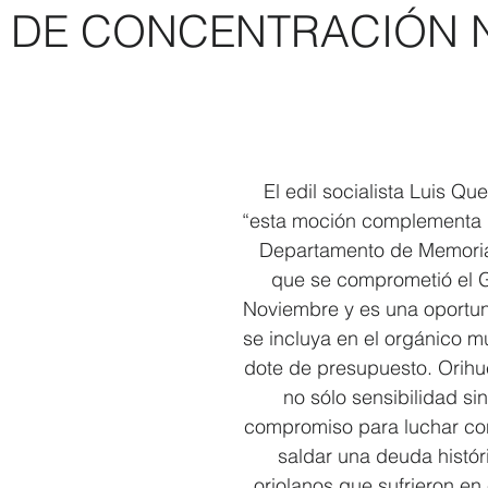
 DE CONCENTRACIÓN 
Elecciones 2019
Recursos Humanos
Contratación
C
El edil socialista Luis Qu
“esta moción complementa l
Departamento de Memoria 
que se comprometió el 
Noviembre y es una oportu
se incluya en el orgánico mu
dote de presupuesto. Orihu
no sólo sensibilidad si
compromiso para luchar cont
saldar una deuda histór
oriolanos que sufrieron e