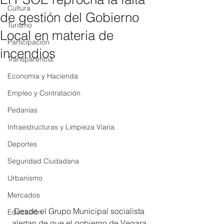
Cultura
de gestión del Gobierno
Turismo
Local en materia de
Participación
incendios
Transparencia
Economía y Hacienda
Empleo y Contratación
Pedanías
Infraestructuras y Limpieza Viaria
Deportes
Seguridad Ciudadana
Urbanismo
Mercados
Desde el Grupo Municipal socialista 
Educación
alertan de que el gobierno de Vegara 