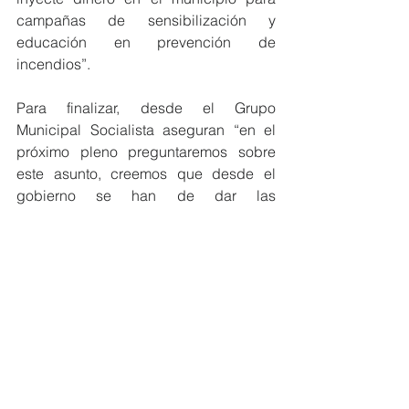
campañas de sensibilización y 
educación en prevención de 
incendios”.
Para finalizar, desde el Grupo 
Municipal Socialista aseguran “en el 
próximo pleno preguntaremos sobre 
este asunto, creemos que desde el 
gobierno se han de dar las 
explicaciones pertinentes del motivo 
por el que no se ha solicitado esta 
subvención. Vegara debería dignarse 
a contar a los oriolanos qué gestiones 
reales se han llevado a cabo por el 
gobierno de cara al verano en materia 
de prevención  y el por qué de esta 
falta de planificación y previsión.”