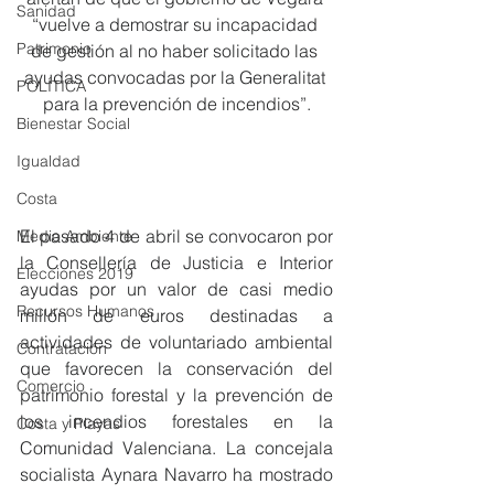
Sanidad
“vuelve a demostrar su incapacidad 
Patrimonio
de gestión al no haber solicitado las 
ayudas convocadas por la Generalitat 
POLÍTICA
para la prevención de incendios”.
Bienestar Social
Igualdad
Costa
El pasado 4 de abril se convocaron por 
Medio Ambiente
la Consellería de Justicia e Interior 
Elecciones 2019
ayudas por un valor de casi medio 
Recursos Humanos
millón de euros destinadas a 
actividades de voluntariado ambiental 
Contratación
que favorecen la conservación del 
Comercio
patrimonio forestal y la prevención de 
los incendios forestales en la 
Costa y Playas
Comunidad Valenciana. La concejala 
socialista Aynara Navarro ha mostrado 