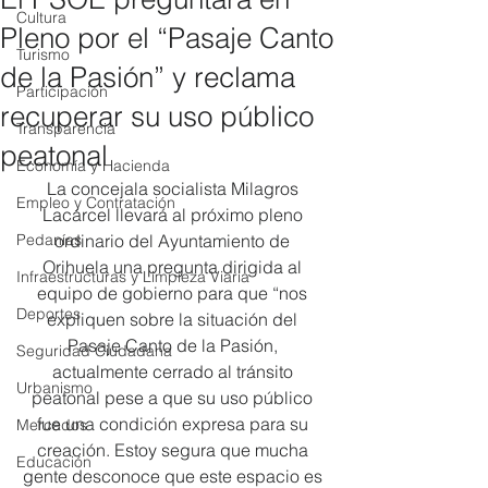
Cultura
Pleno por el “Pasaje Canto
Turismo
de la Pasión” y reclama
Participación
recuperar su uso público
Transparencia
peatonal
Economía y Hacienda
La concejala socialista Milagros 
Empleo y Contratación
Lacárcel llevará al próximo pleno 
Pedanías
ordinario del Ayuntamiento de 
Orihuela una pregunta dirigida al 
Infraestructuras y Limpieza Viaria
equipo de gobierno para que “nos 
Deportes
expliquen sobre la situación del 
Pasaje Canto de la Pasión, 
Seguridad Ciudadana
actualmente cerrado al tránsito 
Urbanismo
peatonal pese a que su uso público 
fue una condición expresa para su 
Mercados
creación. Estoy segura que mucha 
Educación
gente desconoce que este espacio es 