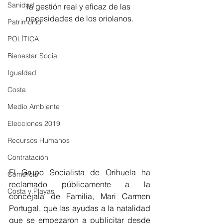
Sanidad
la gestión real y eficaz de las 
necesidades de los oriolanos.
Patrimonio
POLÍTICA
Bienestar Social
Igualdad
Costa
Medio Ambiente
Elecciones 2019
Recursos Humanos
Contratación
El Grupo Socialista de Orihuela ha 
Comercio
reclamado públicamente a la 
Costa y Playas
concejala de Familia, Mari Carmen 
Portugal, que las ayudas a la natalidad 
que se empezaron a publicitar desde 