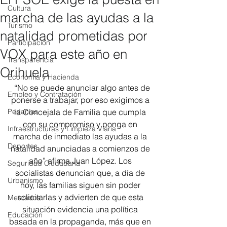
Cultura
marcha de las ayudas a la
Turismo
natalidad prometidas por
Participación
VOX para este año en
Transparencia
Orihuela
Economía y Hacienda
  “No se puede anunciar algo antes de 
Empleo y Contratación
ponerse a trabajar, por eso exigimos a 
Pedanías
la Concejala de Familia que cumpla 
con su compromiso y ponga en 
Infraestructuras y Limpieza Viaria
marcha de inmediato las ayudas a la 
Deportes
natalidad anunciadas a comienzos de 
año” afirma Juan López. Los 
Seguridad Ciudadana
socialistas denuncian que, a día de 
Urbanismo
hoy, las familias siguen sin poder 
solicitarlas y advierten de que esta 
Mercados
situación evidencia una política 
Educación
basada en la propaganda, más que en 