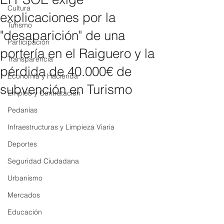
Cultura
explicaciones por la
Turismo
"desaparición" de una
Participación
portería en el Raiguero y la
Transparencia
pérdida de 40.000€ de
Economía y Hacienda
subvención en Turismo
Empleo y Contratación
Pedanías
Infraestructuras y Limpieza Viaria
Deportes
Seguridad Ciudadana
Urbanismo
Mercados
Educación