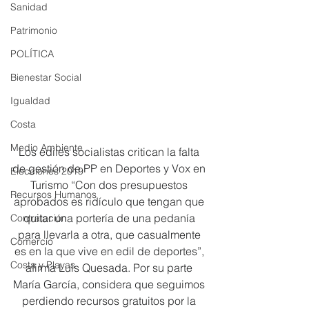
Sanidad
Patrimonio
POLÍTICA
Bienestar Social
Igualdad
Costa
Medio Ambiente
Los ediles socialistas critican la falta 
de gestión de PP en Deportes y Vox en 
Elecciones 2019
Turismo “Con dos presupuestos 
Recursos Humanos
aprobados es ridículo que tengan que 
quitar una portería de una pedanía 
Contratación
para llevarla a otra, que casualmente 
Comercio
es en la que vive en edil de deportes”, 
Costa y Playas
afirma Luis Quesada. Por su parte 
María García, considera que seguimos 
perdiendo recursos gratuitos por la 