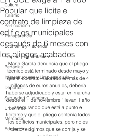
Cultura
Popular que licite el
Turismo
contrato de limpieza de
Participación
edificios municipales
Transparencia
después de 6 meses con
Economía y Hacienda
los pliegos acabados
Empleo y Contratación
María García denuncia que el pliego 
Pedanías
técnico está terminado desde mayo y 
Infraestructuras y Limpieza Viaria
que el contrato, valorado en más de 4 
millones de euros anuales, debería 
Deportes
haberse adjudicado y estar en marcha 
Seguridad Ciudadana
desde el 1 de noviembre “llevan 1 año 
asegurando que está a punto e 
Urbanismo
licitarse y que el pliego contenía todos 
Mercados
los edificios municipales, pero no es 
Educación
cierto, exigimos que se corrija y se 