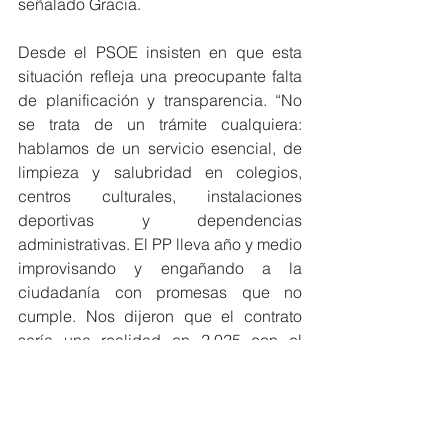
señalado Gracia.
Desde el PSOE insisten en que esta 
situación refleja una preocupante falta 
de planificación y transparencia. “No 
se trata de un trámite cualquiera: 
hablamos de un servicio esencial, de 
limpieza y salubridad en colegios, 
centros culturales, instalaciones 
deportivas y dependencias 
administrativas. El PP lleva año y medio 
improvisando y engañando a la 
ciudadanía con promesas que no 
cumple. Nos dijeron que el contrato 
sería una realidad en 2.025 con el 
debate de presupuestos y este verano 
que no nos preocupásemos que 
incluiría todos los edificios por los que 
les preguntamos en un Pleno y ni una 