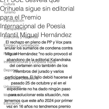
Cultura
Orihuela sigue sin editorial
Turismo
para el Premio
Participación
Internacional de Poesía
Transparencia
Infantil Miguel Hernández
Economía y Hacienda
El rechazo en pleno de PP y Vox para 
Empleo y Contratación
anular los sumarios de condena contra 
Pedanías
Miguel Hernández “no solo provocó el 
abandono de la editorial Kalandraka 
Infraestructuras y Limpieza Viaria
del certamen sino también de los 
Deportes
miembros del jurado y varios 
participantes. El fallo debió hacerse el 
Seguridad Ciudadana
pasado 25 de octubre y el en el 
Urbanismo
expediente no ha dado ningún paso 
para solucionar esta situación, nos 
Mercados
tememos que este año 2024 por primer 
Educación
vez en 16 años no tendremos premio 