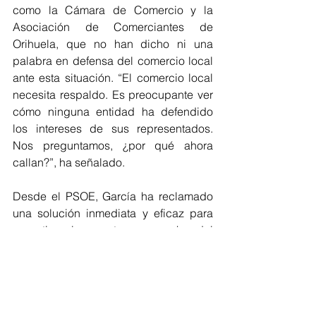
como la Cámara de Comercio y la 
Asociación de Comerciantes de 
Orihuela, que no han dicho ni una 
palabra en defensa del comercio local 
ante esta situación. “El comercio local 
necesita respaldo. Es preocupante ver 
cómo ninguna entidad ha defendido 
los intereses de sus representados. 
Nos preguntamos, ¿por qué ahora 
callan?”, ha señalado.
Desde el PSOE, García ha reclamado 
una solución inmediata y eficaz para 
garantizar la puesta en marcha del 
Bono Consumo en Orihuela. “La 
gestión de este tipo de ayudas es 
compleja, pero no es imposible. Por 
ello hemos presentado una moción 
para el próximo pleno, dónde instamos 