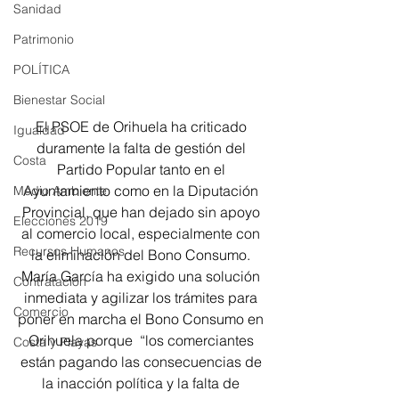
Sanidad
Patrimonio
POLÍTICA
Bienestar Social
El PSOE de Orihuela ha criticado 
Igualdad
duramente la falta de gestión del 
Costa
Partido Popular tanto en el 
Ayuntamiento como en la Diputación 
Medio Ambiente
Provincial, que han dejado sin apoyo 
Elecciones 2019
al comercio local, especialmente con 
Recursos Humanos
la eliminación del Bono Consumo. 
María García ha exigido una solución 
Contratación
inmediata y agilizar los trámites para 
Comercio
poner en marcha el Bono Consumo en 
Orihuela porque  “los comerciantes 
Costa y Playas
están pagando las consecuencias de 
la inacción política y la falta de 