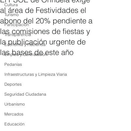
Cultura
al área de Festividades el
Turismo
abono del 20% pendiente a
Participación
las comisiones de fiestas y
Transparencia
la publicación urgente de
Economía y Hacienda
las bases de este año
Empleo y Contratación
Pedanías
Infraestructuras y Limpieza Viaria
Deportes
Seguridad Ciudadana
Urbanismo
Mercados
Educación