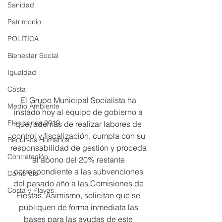
Sanidad
Patrimonio
POLÍTICA
Bienestar Social
Igualdad
Costa
El Grupo Municipal Socialista ha 
Medio Ambiente
instado hoy al equipo de gobierno a 
Elecciones 2019
que, además de realizar labores de 
control y fiscalización, cumpla con su 
Recursos Humanos
responsabilidad de gestión y proceda 
Contratación
al abono del 20% restante 
correspondiente a las subvenciones 
Comercio
del pasado año a las Comisiones de 
Costa y Playas
Fiestas. Asimismo, solicitan que se 
publiquen de forma inmediata las 
bases para las ayudas de este 