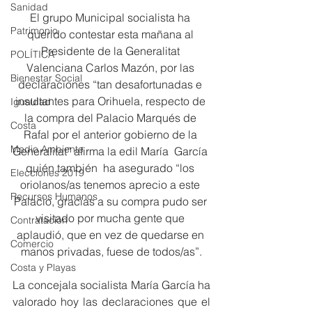
Sanidad
El grupo Municipal socialista ha 
Patrimonio
querido contestar esta mañana al 
Presidente de la Generalitat 
POLÍTICA
Valenciana Carlos Mazón, por las 
Bienestar Social
declaraciones “tan desafortunadas e 
insultantes para Orihuela, respecto de 
Igualdad
la compra del Palacio Marqués de 
Costa
Rafal por el anterior gobierno de la 
Medio Ambiente
Generalitat” afirma la edil María  García 
quién también  ha asegurado “los 
Elecciones 2019
oriolanos/as tenemos aprecio a este 
Recursos Humanos
Palacio, gracias a su compra pudo ser 
visitado por mucha gente que 
Contratación
aplaudió, que en vez de quedarse en 
Comercio
manos privadas, fuese de todos/as”.
Costa y Playas
La concejala socialista María García ha 
valorado hoy las declaraciones que el 