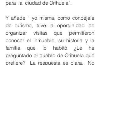
para  la  ciudad de Orihuela”.
Y añade “ yo misma, como concejala 
de turismo, tuve la oportunidad de 
organizar visitas que permitieron 
conocer el inmueble, su historia y la 
familia que lo habitó ¿Le ha 
preguntado al pueblo de Orihuela qué 
prefiere?  La respuesta es clara.  No 
niegue la posibilidad de que este 
Palacio sirva para acercar el Gobierno 
de la Generalitat a Orihuela ni quiera 
borrar lo que bueno que se hizo para 
nuestra ciudad con anuncios de un uso 
distinto para ese espacio que a día de 
hoy siguen siendo sólo promesas”.
Por último la edil ha anunciado que ya 
han solicitado al departamento de 