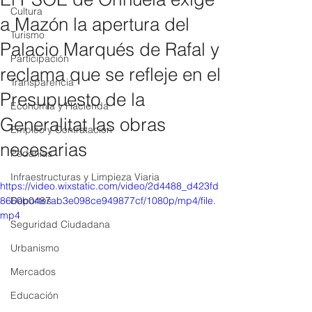
Cultura
a Mazón la apertura del
Turismo
Palacio Marqués de Rafal y
Participación
reclama que se refleje en el
Transparencia
Presupuesto de la
Economía y Hacienda
Generalitat las obras
Empleo y Contratación
necesarias
Pedanías
Infraestructuras y Limpieza Viaria
https://video.wixstatic.com/video/2d4488_d423fd
8660b0487ab3e098ce949877cf/1080p/mp4/file.
Deportes
mp4
Seguridad Ciudadana
Urbanismo
Mercados
Educación