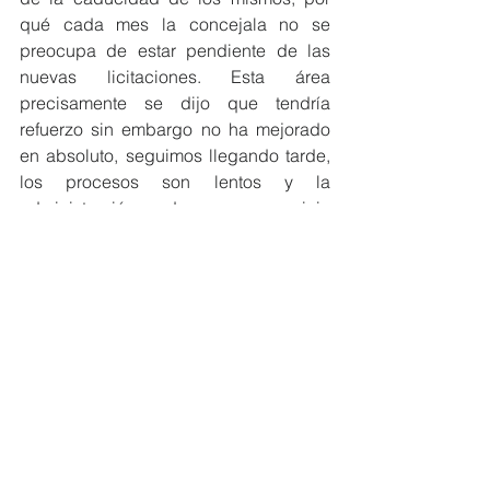
qué cada mes la concejala no se 
preocupa de estar pendiente de las 
nuevas licitaciones. Esta área 
precisamente se dijo que tendría 
refuerzo sin embargo no ha mejorado 
en absoluto, seguimos llegando tarde, 
los procesos son lentos y la 
administración da un servicio 
deficiente, así cada vez menos 
empresas querrán trabajar para 
Orihuela, porque la estabilidad de las 
empresas también depende de que la 
administración cumpla”. 
Contratación
animales
ASOKA
POLÍTICA
Contratación