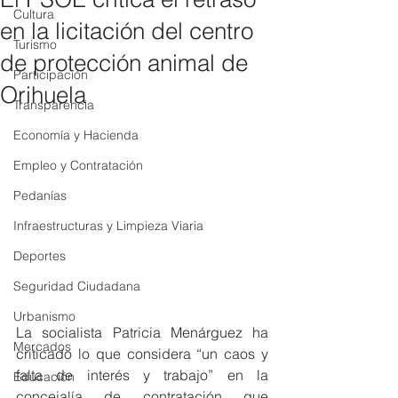
Cultura
en la licitación del centro
Turismo
de protección animal de
Participación
Orihuela
Transparencia
Economía y Hacienda
Empleo y Contratación
Pedanías
Infraestructuras y Limpieza Viaria
Deportes
Seguridad Ciudadana
Urbanismo
La socialista Patricia Menárguez ha 
Mercados
criticado lo que considera “un caos y 
falta de interés y trabajo” en la 
Educación
concejalía de contratación que 