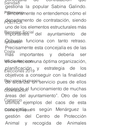
Sanidad
gestiona la popular Sabina Galindo. 
Patrimonio
“Sinceramente no entendemos cómo el 
departamento de contratación, siendo 
POLÍTICA
uno de los elementos estructurales más 
Bienestar Social
importantes del ayuntamiento de 
Orihuela funciona con tanto retraso. 
Igualdad
Precisamente esta concejalía es de las 
Costa
más importantes y debería ser 
eficiente, con una óptima organización, 
Medio Ambiente
planificación y estrategia de los 
Elecciones 2019
objetivos a conseguir con la finalidad 
Recursos Humanos
de alcanzar un servicio pues de ellos 
depende el funcionamiento de muchas 
Contratación
áreas del ayuntamiento”. Otro de los 
Comercio
últimos ejemplos del caos de esta 
concejalía es según Menárguez la 
Costa y Playas
gestión del Centro de Protección 
Animal y recogida de Animales 