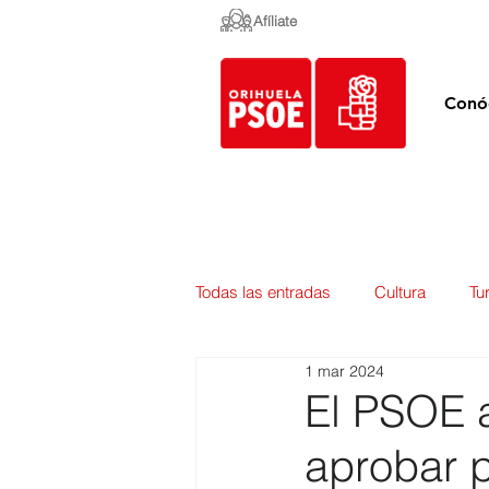
Afíliate
Conó
Todas las entradas
Cultura
Tu
1 mar 2024
Empleo y Contratación
Pedan
El PSOE a
aprobar 
Urbanismo
Mercados
E