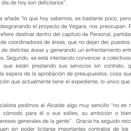
día de hoy son deficitarios”.
ta añade “lo que hoy sabemos, es bastante poco, pero l
desgranando el proyecto de Vegara, nos preocupan. P
fiere destinar dentro del capítulo de Personal, partida
de coordinadores de áreas, que no dejan der, puestos po
 de distintas áreas y generando un enfrentamiento entr
es. Segundo, se está intentando convencer a colectivo
 que están prestando sus servicios sin contrato, 
 la espera de la aprobación de presupuestos, cosa que 
ción que actualmente tiene el expediente, lo único que
ialista pedimos al Alcalde algo muy sencillo “no es
o cómodo para él o sus ediles, su ambición o bien
tereses generales de la gente”.  Gracia ha seguido rec
en sin poder licitarse importantes contratos de los