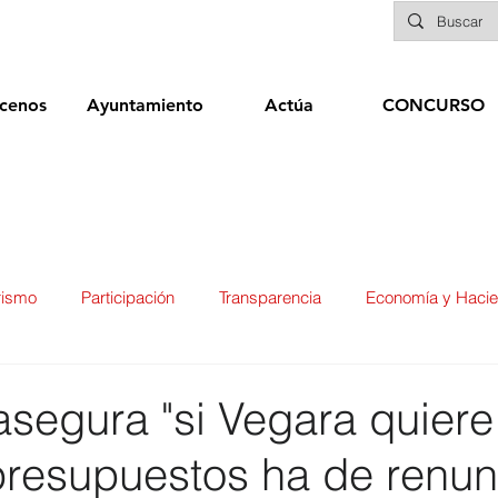
cenos
Ayuntamiento
Actúa
CONCURSO
rismo
Participación
Transparencia
Economía y Haci
ías
Infraestructuras y Limpieza Viaria
Deportes
Seg
segura "si Vegara quiere
presupuestos ha de renun
ducación
Sanidad
Patrimonio
POLÍTICA
Biene