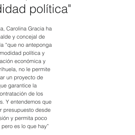
dad política"
Elecciones 2019
Recursos Humanos
Contratación
C
ta, Carolina Gracia ha 
calde y concejal de 
la “que no anteponga 
modidad política y 
uación económica y 
ihuela, no le permite 
ar un proyecto de 
ue garantice la 
ontratación de los 
es. Y entendemos que 
er presupuesto desde 
sión y permita poco 
, pero es lo que hay”