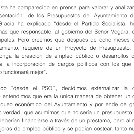
sta ha comparecido en prensa para valorar y analizar lo
sentación” de los Presupuestos del Ayuntamiento de
 Gracia ha explicado “desde el Partido Socialista, 
s que responsable, al gobierno del Señor Vegara, en
ipales. Pero creemos que después de ocho meses de
tamiento, requiere de un Proyecto de Presupuesto, r
onga la creación de empleo público o desarrollos de
a la incorporación de cargos políticos con los que 
 funcionará mejor”.
do “desde el PSOE, decidimos externalizar la co
e entendimos que era la única manera de obtener un 
loqueo económico del Ayuntamiento y por ende de gra
Es verdad, que asumimos que no sería un presupuesto d
deberían financiarse a través de un préstamo, pero al 
joras de empleo público y se podían costear, tanto nu