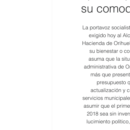
su comodi
Costa
Medio Ambiente
La portavoz socialis
exigido hoy al Al
Costa y Playas
Hacienda de Orihue
su bienestar o co
asuma que la sit
administrativa de Or
más que present
presupuesto q
actualización y c
servicios municipal
asumir que el prim
2018 sea sin inver
lucimiento político