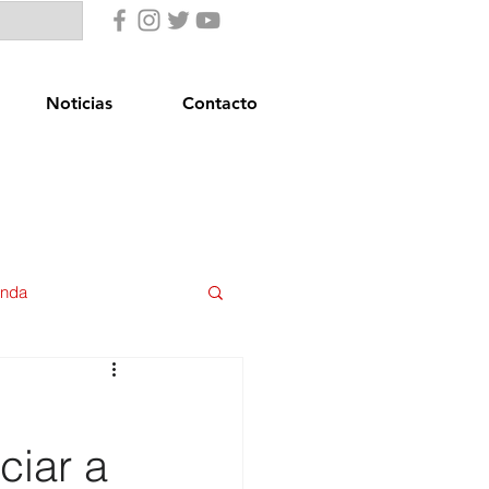
Noticias
Contacto
enda
uridad Ciudadana
ciar a
star Social
Igualdad