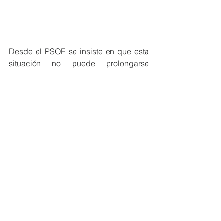
Desde el PSOE se insiste en que esta 
situación no puede prolongarse 
mediante soluciones provisionales, 
especialmente teniendo en cuenta el 
impacto positivo que el mercado había 
generado en zonas como la calle 
Mayor. “Un mercado no solo es un 
espacio de venta, es un elemento 
dinamizador que genera actividad 
económica, atrae visitantes y beneficia 
al comercio local. Por eso es 
fundamental darle estabilidad”.
En este sentido, los socialistas solicitan 
a la Concejalía de Mercados que 