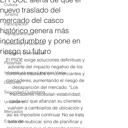
Cultura
nuevo traslado del
Turismo
mercado del casco
Participación
histórico genera más
Transparencia
incertidumbre y pone en
Economía y Hacienda
riesgo su futuro
Empleo y Contratación
El PSOE exige soluciones definitivas y 
Pedanías
advierte del impacto negativo de los 
Infraestructuras y Limpieza Viaria
continuos traslados en comerciantes y 
mercaderes, aumentando el riesgo de 
Deportes
desaparición del mercado. “Los 
Seguridad Ciudadana
mercaderes necesitan estabilidad; 
cada vez que afianzan su clientela 
Urbanismo
vuelven a cambiarlos de ubicación y 
Mercados
así es imposible continuar. No se trata 
Educación
solo de reubicar, sino de planificar y 