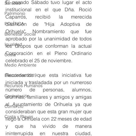
El pasado Sábado tuvo lugar el acto 
Sanidad
institucional en el que Dña. Roció 
Patrimonio
Caparrós, recibió la merecida 
distinción de "Hija Adoptiva de 
POLÍTICA
Orihuela". Nombramiento que fue 
Bienestar Social
aprobado por la unanimidad de todos 
Igualdad
los Grupos que conforman la actual 
Corporación en el Pleno Ordinario 
Costa
celebrado el 25 de noviembre.
Medio Ambiente
Recordamos que esta iniciativa fue 
Elecciones 2019
iniciada y trasladada por un numeroso 
Recursos Humanos
número de personas, alumnos, 
Contratación
alumnas, familiares y amigos y amigas 
al Ayuntamiento de Orihuela ya que 
Comercio
consideraban que esta gran mujer que 
Costa y Playas
llegó a Orihuela con 22 meses de edad 
y que ha vivido de manera 
ininterrupida en nuestra ciudad, 