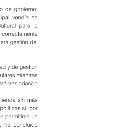
o de gobierno: 
pal vendía en 
tural para la 
r correctamente 
ra gestión del 
ad y de gestión 
lares mientras 
tá trasladando 
tienda sin más 
líticas si, por 
 permitirse un 
 ha concluido 