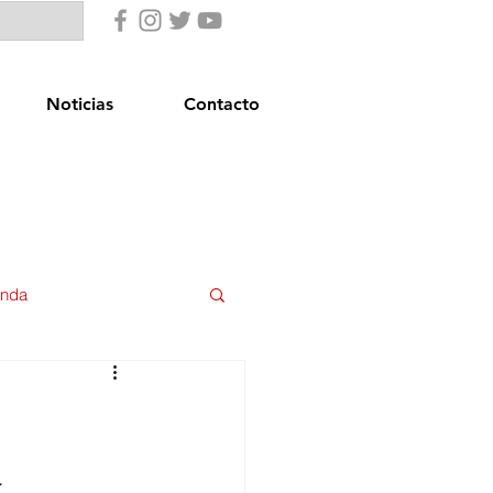
Noticias
Contacto
enda
uridad Ciudadana
a
star Social
Igualdad