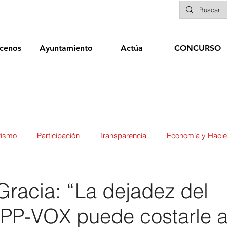
cenos
Ayuntamiento
Actúa
CONCURSO
rismo
Participación
Transparencia
Economía y Haci
ías
Infraestructuras y Limpieza Viaria
Deportes
Seg
Gracia: “La dejadez del
 PP-VOX puede costarle 
ducación
Sanidad
Patrimonio
POLÍTICA
Biene