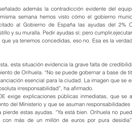
señalado además la contradicción evidente del equip
 misma semana hemos visto cómo el gobierno munici
citado al Gobierno de España las ayudas del 2% Cul
stillo y su muralla. Pedir ayudas sí; pero cumplir,ejecuta
s que ya tenemos concedidas, eso no. Esa es la verdade
sta, esta situación evidencia la grave falta de credibilid
iento de Orihuela. “No se puede gobernar a base de titu
nanciación esencial para la ciudad. La imagen que se es
bsoluta irresponsabilidad”, ha afirmado.
SOE exige explicaciones públicas inmediatas, que se a
nto del Ministerio y que se asuman responsabilidades po
a pierde estas ayudas. “Ya está bien. Orihuela no puede
 con más de un millón de euros por pura desidia”,