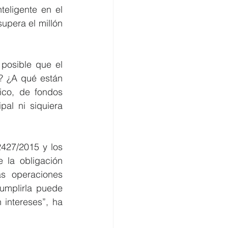
eligente en el 
pera el millón 
osible que el 
? ¿A qué están 
co, de fondos 
al ni siquiera 
427/2015 y los 
la obligación 
s operaciones 
umplirla puede 
intereses”, ha 