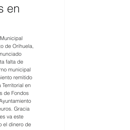
s en
omercio
Municipal 
to de Orihuela, 
enunciado 
a falta de 
rno municipal 
iento remitido 
 Territorial en 
as de Fondos 
 Ayuntamiento 
euros. Gracia 
s va este 
 el dinero de 