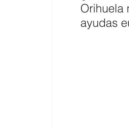
Orihuela 
Costa
Medio Ambiente
ayudas e
Costa y Playas