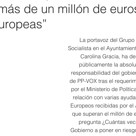
más de un millón de euro
Elecciones 2019
Recursos Humanos
Contratación
C
uropeas”
La portavoz del Grupo 
Socialista en el Ayuntamien
Carolina Gracia, ha d
públicamente la absolut
responsabilidad del gobie
de PP-VOX tras el requerim
por el Ministerio de Política
relación con varias ayud
Europeos recibidas por el
que superan el millón de 
pregunta ¿Cuántas vece
Gobierno a poner en riesgo