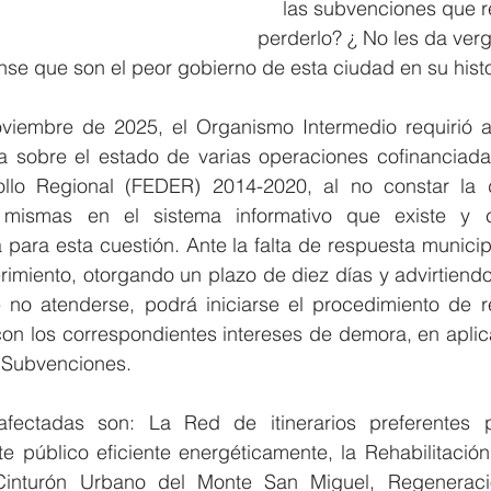
las subvenciones que r
perderlo? ¿ No les da ver
nse que son el peor gobierno de esta ciudad en su hist
iembre de 2025, el Organismo Intermedio requirió al
da sobre el estado de varias operaciones cofinanciada
llo Regional (FEDER) 2014-2020, al no constar la d
s mismas en el sistema informativo que existe y 
ara esta cuestión. Ante la falta de respuesta municipal
erimiento, otorgando un plazo de diez días y advirtiend
no atenderse, podrá iniciarse el procedimiento de re
on los correspondientes intereses de demora, en aplica
 Subvenciones.
fectadas son: La Red de itinerarios preferentes p
te público eficiente energéticamente, la Rehabilitación
 Cinturón Urbano del Monte San Miguel, Regeneraci