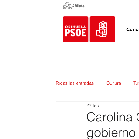
Afíliate
Conó
Todas las entradas
Cultura
Tu
27 feb
Empleo y Contratación
Pedan
Carolina 
gobierno
Urbanismo
Mercados
E