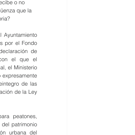
ecibe o no 
güenza que la 
oria?
 Ayuntamiento 
s por el Fondo 
eclaración de 
con el que el 
, el Ministerio 
o expresamente 
integro de las 
ción de la Ley 
ara peatones, 
 del patrimonio 
ón urbana del 