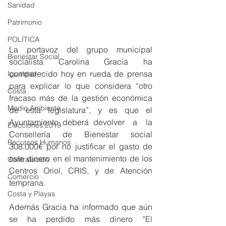
Sanidad
Patrimonio
POLÍTICA
La portavoz del grupo municipal 
Bienestar Social
socialista Carolina Gracia ha 
comparecido hoy en rueda de prensa  
Igualdad
para explicar lo que considera “otro 
Costa
fracaso más de la gestión económica 
Medio Ambiente
de esta legislatura”, y es que el 
Ayuntamiento deberá devolver  a  la 
Elecciones 2019
Consellería de Bienestar social  
Recursos Humanos
308.000€ por no justificar el gasto de 
este dinero en el mantenimiento de los 
Contratación
Centros Oriol, CRIS, y de Atención 
Comercio
temprana.
Costa y Playas
Además Gracia ha informado que aún 
se ha perdido más dinero “El 