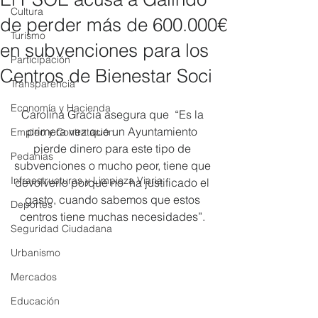
Cultura
de perder más de 600.000€
Turismo
en subvenciones para los
Participación
Centros de Bienestar Soci
Transparencia
Economía y Hacienda
Carolina Gracia asegura que  “Es la 
primera vez que un Ayuntamiento 
Empleo y Contratación
pierde dinero para este tipo de 
Pedanías
subvenciones o mucho peor, tiene que 
Infraestructuras y Limpieza Viaria
devolverlo porque no  ha justificado el 
gasto, cuando sabemos que estos 
Deportes
centros tiene muchas necesidades”. 
Seguridad Ciudadana
Urbanismo
Mercados
Educación