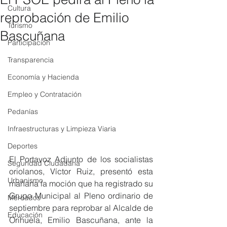
Cultura
reprobación de Emilio
Turismo
Bascuñana
Participación
Transparencia
Economía y Hacienda
Empleo y Contratación
Pedanías
Infraestructuras y Limpieza Viaria
Deportes
El Portavoz Adjunto de los socialistas 
Seguridad Ciudadana
oriolanos, Víctor Ruiz, presentó esta 
Urbanismo
mañana la moción que ha registrado su 
Grupo Municipal al Pleno ordinario de 
Mercados
septiembre para reprobar al Alcalde de 
Educación
Orihuela, Emilio Bascuñana, ante la 