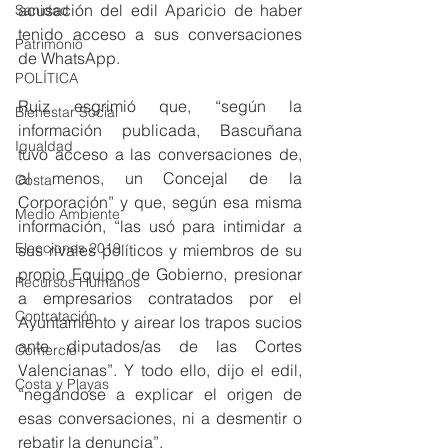
acusación del edil Aparicio de haber 
Sanidad
tenido acceso a sus conversaciones 
Patrimonio
de WhatsApp. 
POLÍTICA
Ruiz esgrimió que, “según la 
Bienestar Social
información publicada, Bascuñana 
Igualdad
tuvo acceso a las conversaciones de, 
al menos, un Concejal de la 
Costa
Corporación” y que, según esa misma 
Medio Ambiente
información, “las usó para intimidar a 
Elecciones 2019
sus rivales políticos y miembros de su 
propio Equipo de Gobierno, presionar 
Recursos Humanos
a empresarios contratados por el 
Contratación
Ayuntamiento y airear los trapos sucios 
ante diputados/as de las Cortes 
Comercio
Valencianas”. Y todo ello, dijo el edil, 
Costa y Playas
“negándose a explicar el origen de 
esas conversaciones, ni a desmentir o 
rebatir la denuncia”.