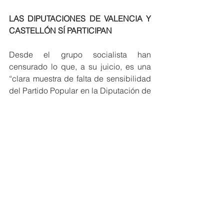
LAS DIPUTACIONES DE VALENCIA Y 
CASTELLÓN SÍ PARTICIPAN
Desde el grupo socialista han 
censurado lo que, a su juicio, es una 
“clara muestra de falta de sensibilidad 
del Partido Popular en la Diputación de 
Alicante y en el propio ayuntamiento de 
Orihuela con las necesidades de los 
vecinos y vecinas del municipio”. 
“No entendemos por qué la Diputación 
de Alicante, que siempre tiene 
superávit, no participa en este fondo y 
sí lo hagan las de Valencia y 
Castellón”, ha afirmado la portavoz 
socialista lamentando “que los 
municipios de Alicante vayan a recibir 