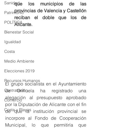
Sanidad
que los municipios de las 
provincias de Valencia y Castellón 
Patrimonio
reciban el doble que los de 
POLÍTICA
Alicante.
Bienestar Social
Igualdad
Costa
Medio Ambiente
Elecciones 2019
Recursos Humanos
El grupo socialista en el Ayuntamiento 
de Orihuela ha registrado una  
Contratación
alegación al presupuesto aprobado 
Comercio
por la Diputación de Alicante con el fin 
Costa y Playas
de que la institución provincial se 
incorpore al Fondo de Cooperación 
Municipal, lo que permitiría que 