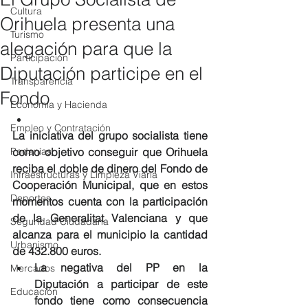
Cultura
Orihuela presenta una
Turismo
alegación para que la
Participación
Diputación participe en el
Transparencia
Fondo
Economía y Hacienda
Empleo y Contratación
La iniciativa del grupo socialista tiene 
Pedanías
como objetivo conseguir que Orihuela 
reciba el doble de dinero del Fondo de 
Infraestructuras y Limpieza Viaria
Cooperación Municipal, que en estos 
Deportes
momentos cuenta con la participación 
de la Generalitat Valenciana y que 
Seguridad Ciudadana
alcanza para el municipio la cantidad 
Urbanismo
de 432.800 euros. 
La negativa del PP en la 
Mercados
Diputación a participar de este 
Educación
fondo tiene como consecuencia 