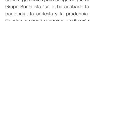
Grupo Socialista “se le ha acabado la 
paciencia, la cortesía y la prudencia. 
Cuartero no puede seguir ni un día más 
al frente de la Concejalía de 
Educación, porque no sólo no ha 
desarrollado ni un proyecto nuevo, sino 
que ha desmontado todo lo que se 
había progresado hasta ahora”, y pidió 
al Alcalde el cese inmediato de 
Cuartero en sus competencias, 
asegurando que la responsabilidad 
última de la gestión y de la decisión de 
mantener a Cuartero es exclusivamente 
suya.
Por último, la Portavoz socialista pidió 
el apoyo de todos los grupos de la 
Corporación a esta moción de 