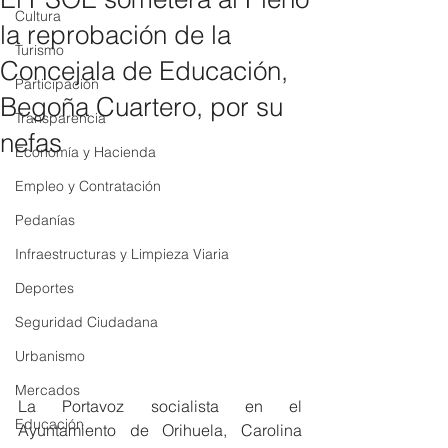
Cultura
la reprobación de la
Turismo
Concejala de Educación,
Participación
Begoña Cuartero, por su
Transparencia
nefas
Economía y Hacienda
Empleo y Contratación
Pedanías
Infraestructuras y Limpieza Viaria
Deportes
Seguridad Ciudadana
Urbanismo
Mercados
La Portavoz socialista en el 
Educación
Ayuntamiento de Orihuela, Carolina 