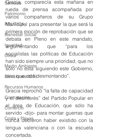
Gracia, comparecía esta mañana en 
Sanidad
rueda de prensa acompañada por 
Patrimonio
varios compañeros de su Grupo 
Municipal para presentar la que será la 
POLÍTICA
primera moción de reprobación que se 
Bienestar Social
debata en Pleno en este mandato, 
Igualdad
argumentando que “para los 
socialistas las políticas de Educación 
Costa
han sido siempre una prioridad, que no 
Medio Ambiente
sólo no está siguiendo este Gobierno, 
sino que está desmontando”.
Elecciones 2019
Recursos Humanos
Gracia reprochó “la falta de capacidad 
Contratación
y el desinterés” del Partido Popular en 
el área de Educación, que sólo ha 
Comercio
servido -dijo- para montar guerras que 
Costa y Playas
nunca debieron haber existido con la 
lengua valenciana o con la escuela 
concertada.