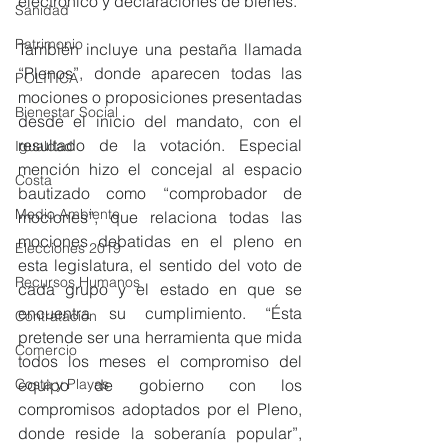
electrónico y declaraciones de bienes.
Sanidad
Patrimonio
También incluye una pestaña llamada 
“Plenos”, donde aparecen todas las 
POLÍTICA
mociones o proposiciones presentadas 
Bienestar Social
desde el inicio del mandato, con el 
resultado de la votación. Especial 
Igualdad
mención hizo el concejal al espacio 
Costa
bautizado como “comprobador de 
Medio Ambiente
mociones”, que relaciona todas las 
mociones debatidas en el pleno en 
Elecciones 2019
esta legislatura, el sentido del voto de 
Recursos Humanos
cada grupo y el estado en que se 
encuentra su cumplimiento. “Ésta 
Contratación
pretende ser una herramienta que mida 
Comercio
todos los meses el compromiso del 
Costa y Playas
equipo de gobierno con los 
compromisos adoptados por el Pleno, 
donde reside la soberanía popular”, 