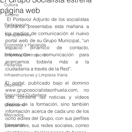
Cultura
página web
Turismo
 El Portavoz Adjunto de los socialistas 
Participación
oriolanos presentaba esta mañana a 
los medios de comunicación el nuevo 
Transparencia
portal web de su Grupo Municipal, “un 
Economía y Hacienda
espacio dinámico de contacto, 
información y comunicación para 
Empleo y Contratación
acercarnos todavía más a la 
Pedanías
ciudadanía a través de la Red”.
Infraestructuras y Limpieza Viaria
El portal, publicado bajo el dominio 
Deportes
www.gruposocialistaorihuela.com, no 
Seguridad Ciudadana
sólo contiene las noticias y vídeos 
diarios de la formación, sino también 
Urbanismo
información acerca de cada uno de los 
Mercados
ocho ediles del Grupo, con sus perfiles 
Educación
personales, sus redes sociales, correo 