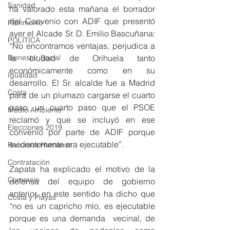
Sanidad
ha valorado esta mañana el borrador 
del Convenio con ADIF que presentó 
Patrimonio
ayer el Alcade Sr. D. Emilio Bascuñana: 
POLÍTICA
“No encontramos ventajas, perjudica a 
la ciudad de Orihuela tanto 
Bienestar Social
económicamente como en su 
Igualdad
desarrollo. El Sr. alcalde fue a Madrid 
Costa
para de un plumazo cargarse el cuarto 
paso, un cuarto paso que el PSOE 
Medio Ambiente
reclamó y que se incluyó en ese 
Elecciones 2019
convenio por parte de ADIF porque 
evidentemente era ejecutable”.  
Recursos Humanos
Contratación
Zapata ha explicado el motivo de la 
Comercio
defensa del equipo de gobierno 
anterior, en este sentido ha dicho que 
Costa y Playas
“no es un capricho mío, es ejecutable 
porque es una demanda  vecinal, de 