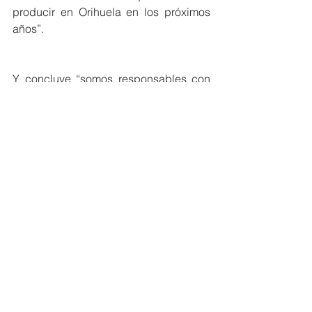
producir en Orihuela en los próximos 
años”.
Y concluye “somos responsables con 
los vecinos de Orihuela que reclaman 
que ese cuarto paso se realice (..), 
propongo la acción ciudadana a los 
vecinos, que sean ellos quienes sigan 
reclamando, junto con los políticos que 
los representamos, que ese 4º paso se 
haga”.
Ver todo
Entradas recientes