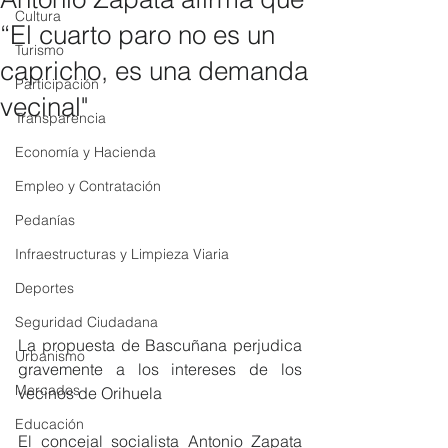
Cultura
“El cuarto paro no es un
Turismo
capricho, es una demanda
Participación
vecinal"
Transparencia
Economía y Hacienda
Empleo y Contratación
Pedanías
Infraestructuras y Limpieza Viaria
Deportes
Seguridad Ciudadana
La propuesta de Bascuñana perjudica 
Urbanismo
gravemente a los intereses de los 
Mercados
vecinos de Orihuela
Educación
El concejal socialista Antonio Zapata 